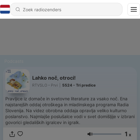
Podcasts
Lahko noč, otroci!
RTVSLO – Prvi
|
5524 - Tri predice
Pravljice iz domače in svetovne literature za vsako noč. Ena
najstarejših oddaj otroškega in mladinskega programa Radia
Slovenija. Na videz obrobna oddaja opravlja veliko kulturno
poslanstvo. Najmlajše poslušalce vodi v svet domišljije v izbrani
govorici gledaliških igralcev in igralk.
1
x
Volume