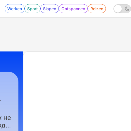
Werken
Sport
Slapen
Ontspannen
Reizen
й Бузлаев
|
8 - Подкаст №8. Я строю дом. Перв
х не
юди