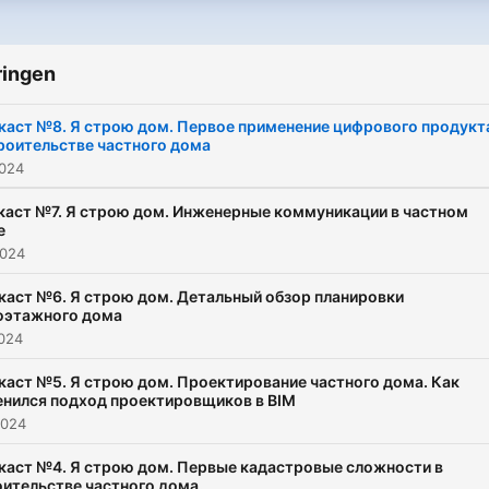
многоквартирных домов.
временем идея Евгения о
строительстве своего
ringen
частного дома обрастала
подробностями, становяс
каст №8. Я строю дом. Первое применение цифрового продукт
роительстве частного дома
все насыщеннее
2024
строительными, проект
и бизнесовыми нюансами
аст №7. Я строю дом. Инженерные коммуникации в частном
е
Поэтому мы решили
2024
запустить серию подкаст
где Евгений на своем
каст №6. Я строю дом. Детальный обзор планировки
оэтажного дома
примере расскажет он
2024
воплощает идею и мечту
строительства частного
каст №5. Я строю дом. Проектирование частного дома. Как
енился подход проектировщиков в BIM
дома в жизнь.
2024
каст №4. Я строю дом. Первые кадастровые сложности в
ительстве частного дома.