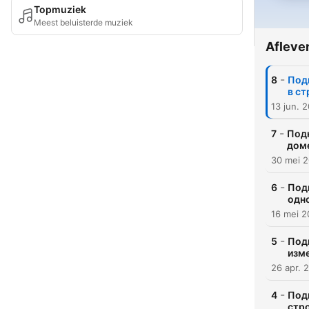
Topmuziek
Meest beluisterde muziek
Afleve
-
8
Под
в ст
13 jun. 
-
7
Подк
дом
30 mei 
-
6
Под
одн
16 mei 
-
5
Под
изм
26 apr. 
-
4
Под
стро