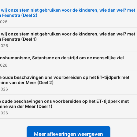
buiten de gebaande paden
om, omdat ze diep van bin
 wij onze stem niet gebruiken voor de kinderen, wie dan wel? met
 Feenstra (Deel 2)
voelen dat het anders moe
2026
En vooral: anders kan.
 wij onze stem niet gebruiken voor de kinderen, wie dan wel? met
 Feenstra (Deel 1)
2026
nshumanisme, Satanisme en de strijd om de menselijke ziel
2026
 oude beschavingen ons voorbereiden op het ET-tijdperk met
ine van der Meer (Deel 2)
2026
 oude beschavingen ons voorbereiden op het ET-tijdperk met
ine van der Meer (Deel 1)
2026
Meer afleveringen weergeven