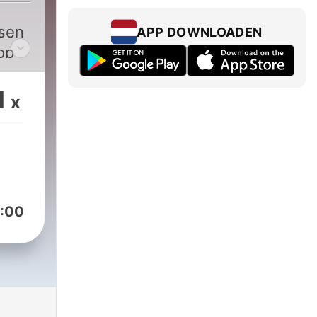
e
sen
APP DOWNLOADEN
op
s de
1
x
r
:00
e
gen
en