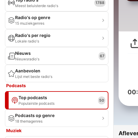
1788
Meest beluisterde radio's
Radio's op genre
15 muziekgenres
Radio's per regio
Lokale radio's
Nieuws
67
Nieuwsradio's
Aanbevolen
Lijst met beste radio's
Podcasts
00
Top podcasts
50
Populairste podcasts
Podcasts op genre
18 themagenres
Muziek
Afleve