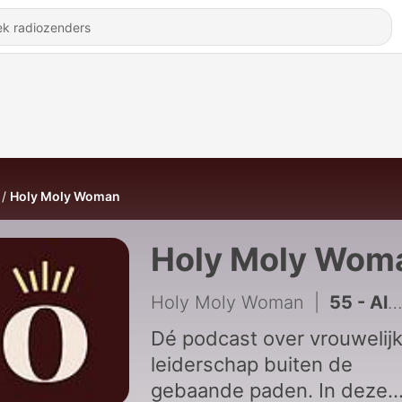
Holy Moly Woman
Holy Moly Wom
Holy Moly Woman
|
55 - Als wij onze stem niet gebruiken voor de kinderen, wie dan wel? met Kim Feenstra (Deel 2)
Dé podcast over vrouwelij
leiderschap buiten de
gebaande paden. In deze