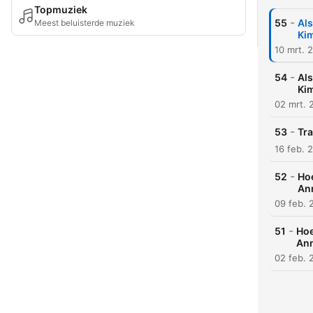
Topmuziek
-
55
Als
Meest beluisterde muziek
Kim
10 mrt. 
-
54
Als
Kim
02 mrt. 
-
53
Tra
16 feb. 
-
52
Hoe
Ann
09 feb. 
-
51
Hoe
Ann
02 feb. 