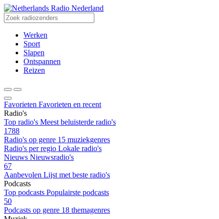
Radio Nederland
Werken
Sport
Slapen
Ontspannen
Reizen
Favorieten
Favorieten en recent
Radio's
Top radio's
Meest beluisterde radio's
1788
Radio's op genre
15 muziekgenres
Radio's per regio
Lokale radio's
Nieuws
Nieuwsradio's
67
Aanbevolen
Lijst met beste radio's
Podcasts
Top podcasts
Populairste podcasts
50
Podcasts op genre
18 themagenres
Muziek