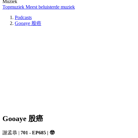
Muziek
Topmuziek
Meest beluisterde muziek
Podcasts
Gooaye 股癌
Gooaye 股癌
謝孟恭
|
701 - EP685 | 🤓