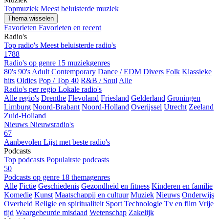
Topmuziek
Meest beluisterde muziek
Thema wisselen
Favorieten
Favorieten en recent
Radio's
Top radio's
Meest beluisterde radio's
1788
Radio's op genre
15 muziekgenres
80's
90's
Adult Contemporary
Dance / EDM
Divers
Folk
Klassieke
hits
Oldies
Pop / Top 40
R&B / Soul
Alle
Radio's per regio
Lokale radio's
Alle regio's
Drenthe
Flevoland
Friesland
Gelderland
Groningen
Limburg
Noord-Brabant
Noord-Holland
Overijssel
Utrecht
Zeeland
Zuid-Holland
Nieuws
Nieuwsradio's
67
Aanbevolen
Lijst met beste radio's
Podcasts
Top podcasts
Populairste podcasts
50
Podcasts op genre
18 themagenres
Alle
Fictie
Geschiedenis
Gezondheid en fitness
Kinderen en familie
Komedie
Kunst
Maatschappij en cultuur
Muziek
Nieuws
Onderwijs
Overheid
Religie en spiritualiteit
Sport
Technologie
Tv en film
Vrije
tijd
Waargebeurde misdaad
Wetenschap
Zakelijk