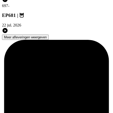
697
-
EP681 | 🦉
22 jul. 2026
Meer afleveringen weergeven