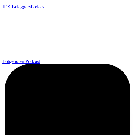
IEX BeleggersPodcast
Lotgenoten Podcast