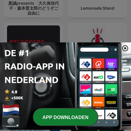
真誠presents 大久保佳代
子・森本晋太郎のどうぞご
Lemonade Stand
自由に
Voorkennis | Beleggers
Tweewieler Podcast
Belangen
APP DOWNLOADEN