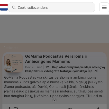
Podcasts
GoMama Podcast'as Verslioms ir
Ambicingoms Mamoms
Dovilė Sinkė
|
72 - Kaip atrasti mylimą veiklą ir nelengvą
kelią ten? Su videografe Natalija Syčinskaja (Ep. 71)
GoMama Podcastas yra skirtas verslioms ir ambincingoms
mamoms kurios galvoja apie nuosavą veiklą, o gal ją jau vysto.
Šiame podcaste, aš, Dovilė, Gomama.lt įkūrėja, šnekinsiu
įvairias daug pasiekusias mamas ir moteris, su tikslu pasisemti
kuo daugiau žinių, įkvėpimo ir pozityvios energijos. Tikiuosi tau
patiks, o jeigu nori sužinoti apie mūsų bendruomenę daugiau,
tai gali padaryti gomama.lt puslapyje. Ačiū TAU, kad klausai ir