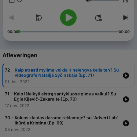
1
x
iki susiklausymo! P.S. Tapk GoMama bendruomenės nare čia:
Volume
www.gomama.lt/naryste
00:00
00:00
Afleveringen
-
72
Kaip atrasti mylimą veiklą ir nelengvą kelią ten? Su
videografe Natalija Syčinskaja (Ep. 71)
01 dec. 2022
-
71
Kaip išlaikyti aistrą santykiuose gimus vaikui? Su
Egle Kijevič-Zakaraite (Ep. 70)
17 nov. 2022
-
70
Kokias klaidas darome reklamoje? su "Advert Lab"
įkūrėja Kristina (Ep. 69)
03 nov. 2022