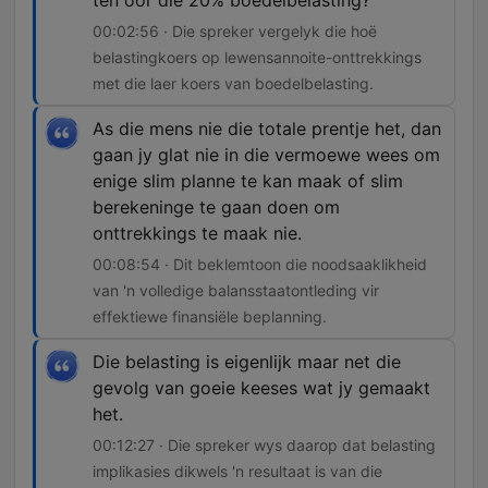
ten oor die 20% boedelbelasting?
00:02:56 · Die spreker vergelyk die hoë
belastingkoers op lewensannoite-onttrekkings
met die laer koers van boedelbelasting.
As die mens nie die totale prentje het, dan
gaan jy glat nie in die vermoewe wees om
enige slim planne te kan maak of slim
berekeninge te gaan doen om
onttrekkings te maak nie.
00:08:54 · Dit beklemtoon die noodsaaklikheid
van 'n volledige balansstaatontleding vir
effektiewe finansiële beplanning.
Die belasting is eigenlijk maar net die
gevolg van goeie keeses wat jy gemaakt
het.
00:12:27 · Die spreker wys daarop dat belasting
implikasies dikwels 'n resultaat is van die