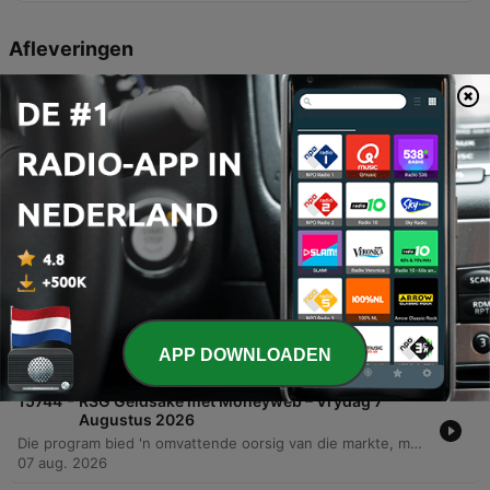
Afleveringen
-
15747
Kenners antwoord luisteraarsvrae
In hierdie episode van RSG Geldsake word finansiële strategieë bespreek wat fokus op lewensannoite, salarisonderhandeling en belastingbeplanning. Die aanbieders dek die implikasies van erfgoedere vir buitelandse erfgename, hoe om voordele tydens salarishersienings te benut, en die belangrikheid van 'n holistiese balansstaatontleding vir effektiewe onttrekkings in die aftrede. Verder word die belangrikheid van diversifikasie in buitelandse beleggings beklemtoon om teen die verswakking van die rand en plaaslike inflasie te beskerm. Die gesprek dek ook die rol van edelmetale binne 'n portefeulje en hoe buitelandse blootstelling help om koopkrag te bewaar.
07 aug. 2026
-
15746
Waarom bly jou BarOne duur, as kakaopryse
eindelik begin val?
Hierdie episode van RSG Geldsake met MoneyWeb ondersoek die komplekse dinamika van die wêreldwye kakao- en sjokolademarkte. Ten spyte van 'n beduidende daling in kakao-grondstofpryse oor die afgelope 12 maande, bly sjokoladepryse op die rakke hoog weens vertraagde voorraadverwerking en die impak van hoë produksiekoste vir groot vervaardigers soos Lindt en Nestle. Die bespreking dek temas soos die invloed van klimaatverandering op oeste in West-Afrika, die verskuiwing na produkte met laer kakao-inhoud om koste te beheer, en die ekonomiese uitdagings vir kakao-boere wat sukkel om 'n lewensbestaan te maak.
07 aug. 2026
-
15745
Sasol se winste: Eenmalige wind van agter of
die begin van 'n ommekeer?
In hierdie episode van RSG Geldsake gesels Ines met Wilhelm Herzog van Roosendal Partners oor Sasol se onlangse finansiële resultate. Die gesprek fokus op die groot gaping tussen Sasol se verwagte winsstygings per aandeel en die meer getemperde groei in hooflynverdienste. Besprekingsterreine sluit in die impak van oliepryse, die rol van raffinaderij-marges, waardalingsverliese op kapitaal, en die uitdagings van afskrywings op plaaslike infrastruktuur. Herzog deel sy perspektief oor of die huidige produksiestyging 'n volhoubare langtermyn-opwaartse kurwe aandui of bloot gevolg is deur gunstige omstandighede.
APP DOWNLOADEN
07 aug. 2026
-
15744
RSG Geldsake met Moneyweb – Vrydag 7
Augustus 2026
Die program bied 'n omvattende oorsig van die markte, met fokus op die positiewe beweging in die JSE en Amerikaanse indekse ten spyte van onsekerheid oor oliepryse. Dit dek ook Sasol se finansiële uitkyk, die impak van wisselende kakao-pryse op die chokoladebedryf, en die rol van edelmetale as beleggings. Verder word strategiese finansiële beplanning bespreek, insluitend die belastingimplikasies van boedelbeplanning, die belangrikheid van pensioenvoordele tydens salarisonderhandelinge, en die voordele van globale diversifikasie om teen inflasie en die verswakking van die rand te beskerm.
07 aug. 2026