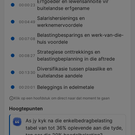
Erfgoeder en lewensannoite vir
00:00:23
buitelandse erfgename
Salarishersienings en
00:04:49
werknemervoordele
Belastingbesparings en werk-van-die-
00:07:08
huis voordele
Strategiese onttrekkings en
00:08:27
belastingbeplanning in die aftrede
Diversifikasie tussen plaaslike en
00:13:30
buitelandse aandele
Beleggings in edelmetale
00:20:01
Klik op een hoofdstuk om direct naar dat moment te gaan
Hoogtepunten
As jy kyk na die enkelbedragbelasting
tabel van tot 36% oplevende aan die tyde,