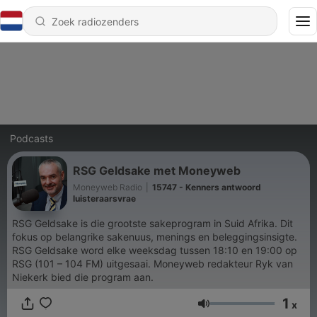
Podcasts
RSG Geldsake met Moneyweb
Moneyweb Radio
|
15747 - Kenners antwoord
luisteraarsvrae
RSG Geldsake is die grootste sakeprogram in Suid Afrika. Dit
fokus op belangrike sakenuus, menings en beleggingsinsigte.
RSG Geldsake word elke weeksdag tussen 18:10 en 19:00 op
RSG (101 – 104 FM) uitgesaai. Moneyweb redakteur Ryk van
Niekerk bied die program aan.
1
x
Volume