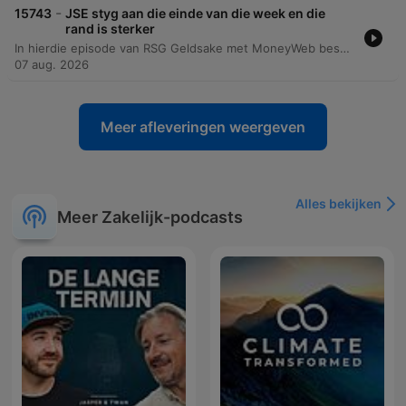
-
15743
JSE styg aan die einde van die week en die
rand is sterker
In hierdie episode van RSG Geldsake met MoneyWeb bespreek Mia en Dennis die onlangse bewegings in die globale en plaaslike markte. Die gesprek fokus op die verrassende werkloosheidscyfers in die VSA wat die Federal Reserve se rentekoersbesluit vir September kan beïnvloed, asook die sterk kwartaalresultate van maatskappye in die S&P 500. Daar word ook gekyk na die regstelling in die halfgeleidersektor en die spesifieke prestasie van Naspers (Naspers/Prosus-konteks) se finansiële uitkyk. Die analise dek ook die impak van tegnologie-reuse soos Amazon en Microsoft op die mark, sowel as die verwagtinge rondom komende inflasiecyfers in die VSA en werkloosheidscyfers in Suid-Afrika.
07 aug. 2026
Meer afleveringen weergeven
Alles bekijken
Meer Zakelijk-podcasts