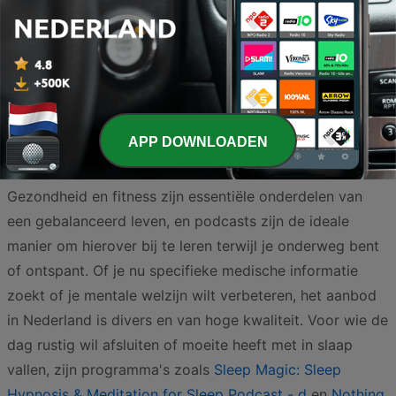
Pagina
2
van
3
<
2
3
>
APP DOWNLOADEN
Gezondheid en fitness zijn essentiële onderdelen van
een gebalanceerd leven, en podcasts zijn de ideale
manier om hierover bij te leren terwijl je onderweg bent
of ontspant. Of je nu specifieke medische informatie
zoekt of je mentale welzijn wilt verbeteren, het aanbod
in Nederland is divers en van hoge kwaliteit. Voor wie de
dag rustig wil afsluiten of moeite heeft met in slaap
vallen, zijn programma's zoals
Sleep Magic: Sleep
Hypnosis & Meditation for Sleep Podcast - d
en
Nothing