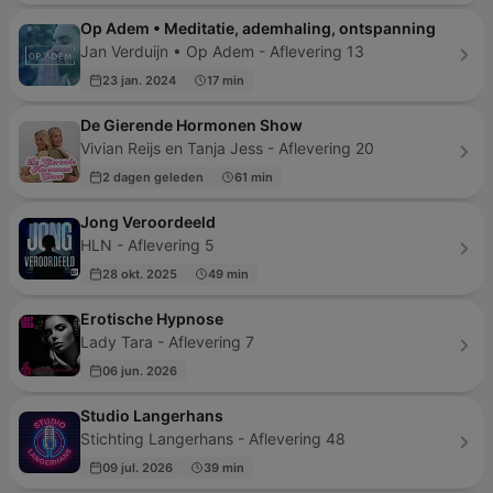
Op Adem • Meditatie, ademhaling, ontspanning
Jan Verduijn • Op Adem - Aflevering 13
23 jan. 2024
17 min
De Gierende Hormonen Show
Vivian Reijs en Tanja Jess - Aflevering 20
2 dagen geleden
61 min
Jong Veroordeeld
HLN - Aflevering 5
28 okt. 2025
49 min
Erotische Hypnose
Lady Tara - Aflevering 7
06 jun. 2026
Studio Langerhans
Stichting Langerhans - Aflevering 48
09 jul. 2026
39 min