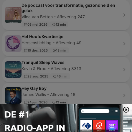
Dé podcast voor transformatie, gezondheid en
geluk
Vilna van Betten - Aflevering 247
08 mei 2026
12 min
Het HoofdKwartiertje
Hersenstichting - Aflevering 49
10 dec. 2025
18 min
Tranquil Sleep Waves
Kevin & Elrod - Aflevering 8313
28 aug. 2025
46 min
Hey Gay Boy
James Wallis - Aflevering 16
24 jun. 2026
12 min
Seks bebas, HIV/AIDS
ratri - Aflevering 1
20 apr. 2026
4 min