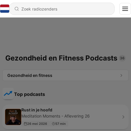
Gezondheid en Fitness Podcasts
36
Gezondheid en fitness
Top podcasts
Rust in je hoofd
Meditation Moments - Aflevering 26
26 mei 2026
57 min