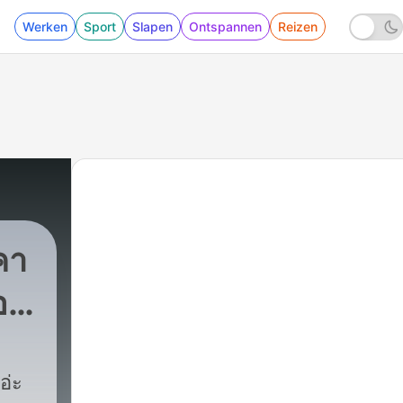
Werken
Sport
Slapen
Ontspannen
Reizen
คา
อ
อ่ะ