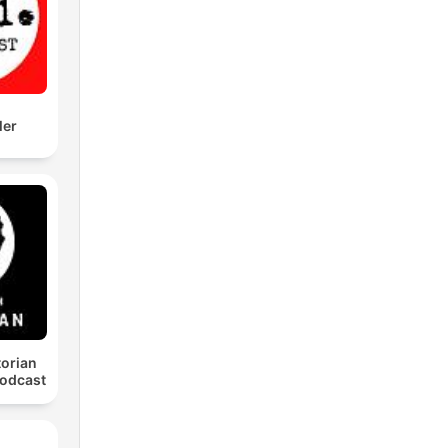
ler
torian
odcast