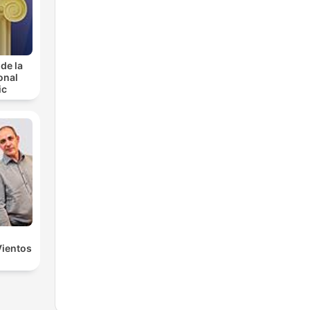
de la
onal
ic
Vientos