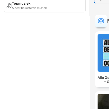
Topmuziek
Meest beluisterde muziek
Alle G
– 