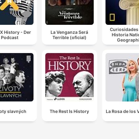
Curiosidades 
 X History - Der
La Venganza Será
Historia Nati
Podcast
Terrible (oficial)
Geograph
oty slavných
The Rest Is History
La Rosa de los 