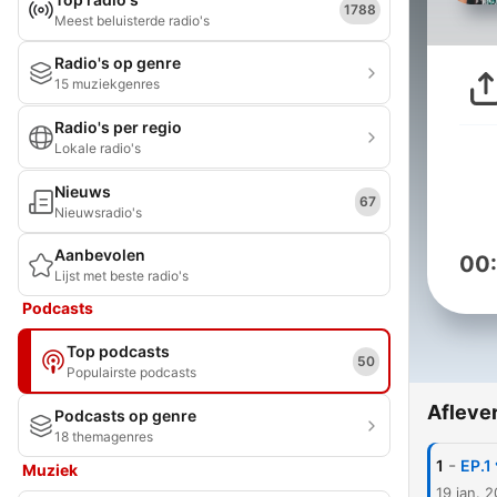
1788
Meest beluisterde radio's
Radio's op genre
15 muziekgenres
Radio's per regio
Lokale radio's
Nieuws
67
Nieuwsradio's
Aanbevolen
00
Lijst met beste radio's
Podcasts
Top podcasts
50
Populairste podcasts
Afleve
Podcasts op genre
18 themagenres
-
1
EP.1 
Muziek
19 jan. 