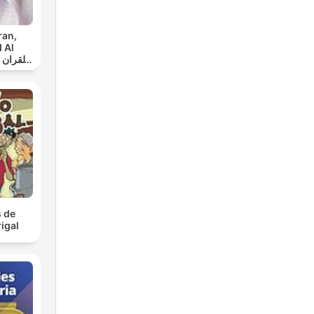
ran,
 Al
س
 de
igal