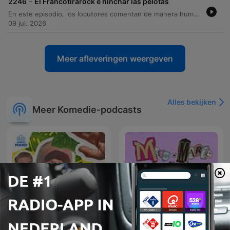
-
2246
El Francotirarock e hinchar las pelotas
En este episodio, los locutores comentan de manera humorística y satírica una supuesta tendencia viral de verano denominada ballmuxing. La conversación explora la idea de personas que recurren a procedimientos para aumentar el tamaño de sus testículos, utilizando analogías cómicas sobre el crecimiento desmedido y las consecuencias físicas de esta práctica.
09 jul. 2026
Meer afleveringen weergeven
Alles bekijken
Meer Komedie-podcasts