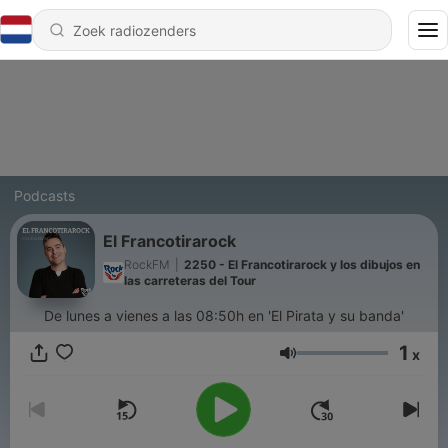
Podcasts
El Francotirarock
RockFM
|
2250 - El Francotirarock y los dibujos en
las carreteras del Tour
De lunes a vienes a las 08:50h en 'El Pirata y su banda'
1
x
Volume