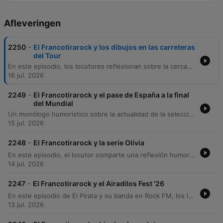
Afleveringen
-
2250
El Francotirarock y los dibujos en las carreteras
del Tour
En este episodio, los locutores reflexionan sobre la cercanía del fin de temporada y exploran la existencia de oficios curiosos. Comienzan recordando la antigua profesión de los despertadores humanos que golpeaban las ventanas para despertar a la gente, para luego centrar la atención en una labor actual durante el Tour de Francia. Se detalla el trabajo de Patrick y Joel, encargados de limpiar las carreteras de grafitis obscenos realizados por aficionados. La conversación aborda la magnitud del esfuerzo realizado por estos trabajadores, quienes utilizan grandes cantidades de pintura blanca para transformar dibujos vulgares en figuras de la cultura popular, como personajes de Warner Bros. El episodio cierra con una despedida de la temporada y buenos deseos para las vacaciones de la audiencia.
16 jul. 2026
-
2249
El Francotirarock y el pase de España a la final
del Mundial
Un monólogo humorístico sobre la actualidad de la selección española de fútbol tras alcanzar la final del Mundial. Los locutores comentan con tono satírico el éxito de Luis de la Fuente, destacando su capacidad para liderar a una generación joven compuesta por jugadores como Lamine Yamal y Unai Simón. El episodio recorre anécdotas personales sobre encuentros con el seleccionador, bromas sobre los apellidos de los entrenadores españoles y las expectativas de victoria para la afición.
15 jul. 2026
-
2248
El Francotirarock y la serie Olivia
En este episodio, el locutor comparte una reflexión humorística sobre las recomendaciones de series para el verano, contrastando la idea de hacer ejercicio con el placer de disfrutar de una buena cerveza y mejillones. El presentador recomienda la serie Olivia, disponible en Disney+, destacando su elenco compuesto por Pablo Chávarri, Kira Miró, La Lachú y Nancho Novo, además de su propia participación junto a Iñaki Urrutia.
14 jul. 2026
-
2247
El Francotirarock y el Airadilos Fest '26
En este episodio de El Pirata y su banda en Rock FM, los locutores comentan la reciente creación de un canal de WhatsApp por parte del alcalde de Nueva York, Eric Adams, denominado El Chisme Oficial de Nueva York. El canal está dirigido específicamente a la comunidad hispanohablante para proporcionar información útil sobre la ciudad. La conversación explora con humor la connotación de la palabra chisme y cómo este canal busca informar sobre temas de interés público, contrastando la utilidad de la herramienta con la idea popular del cotilleo o salseo.
13 jul. 2026