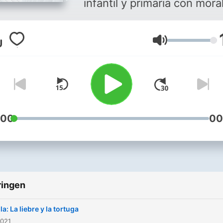
infantil y primaria con moral
Volume
:00
00
ringen
a: La liebre y la tortuga
2021