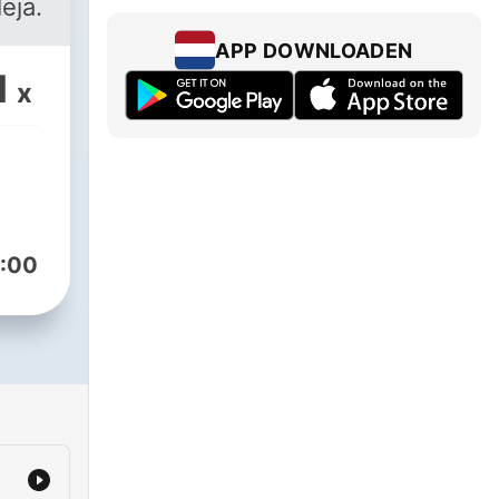
eja.
APP DOWNLOADEN
1
x
:00