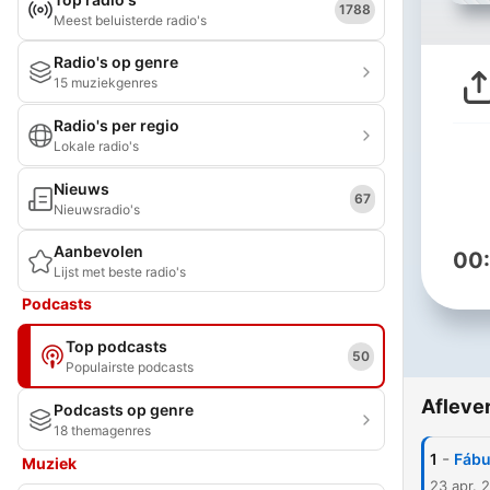
1788
Meest beluisterde radio's
Radio's op genre
15 muziekgenres
Radio's per regio
Lokale radio's
Nieuws
67
Nieuwsradio's
Aanbevolen
00
Lijst met beste radio's
Podcasts
Top podcasts
50
Populairste podcasts
Afleve
Podcasts op genre
18 themagenres
-
1
Fábul
Muziek
23 apr. 