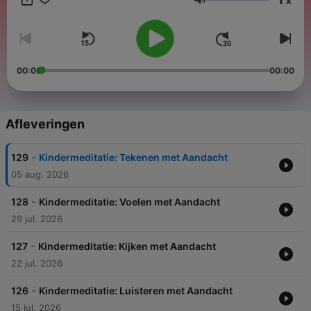
x
gekke dansjes tot leuke spelletjes en nog veel meer om te
Volume
luisteren, lachen en leren. Elke woensdag om 08:00 uur Liever
kijken? Check Loulou & Lou op Youtube! Meer weten? Check
www.loulou-lou.com
00:00
00:00
Afleveringen
-
129
Kindermeditatie: Tekenen met Aandacht
05 aug. 2026
-
128
Kindermeditatie: Voelen met Aandacht
29 jul. 2026
-
127
Kindermeditatie: Kijken met Aandacht
22 jul. 2026
-
126
Kindermeditatie: Luisteren met Aandacht
15 jul. 2026