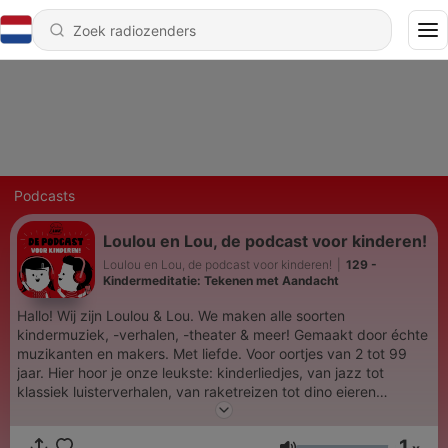
Podcasts
Loulou en Lou, de podcast voor kinderen!
Loulou en Lou, de podcast voor kinderen!
|
129 -
Kindermeditatie: Tekenen met Aandacht
Hallo! Wij zijn Loulou & Lou. We maken alle soorten
kindermuziek, -verhalen, -theater & meer! Gemaakt door échte
muzikanten en makers. Met liefde. Voor oortjes van 2 tot 99
jaar. Hier hoor je onze leukste: kinderliedjes, van jazz tot
klassiek luisterverhalen, van raketreizen tot dino eieren
sprookjes, van prinsessensnurkjes tot hongerige wolven
meditaties, van bodyscan tot slaapwolkjes doe dingen, van
1