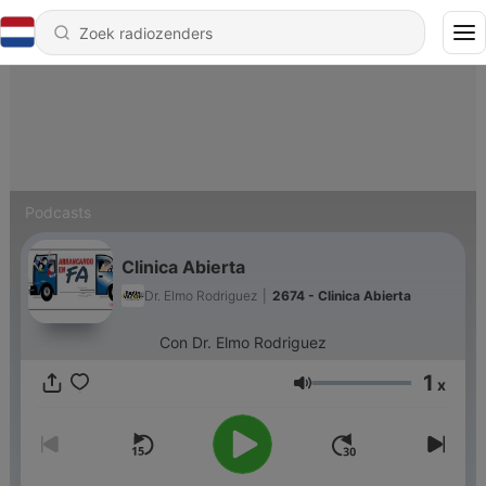
Podcasts
Cli­nica Abierta
Dr. Elmo Rodriguez
|
2674 - Cli­nica Abierta
Con Dr. Elmo Rodriguez
1
x
Volume