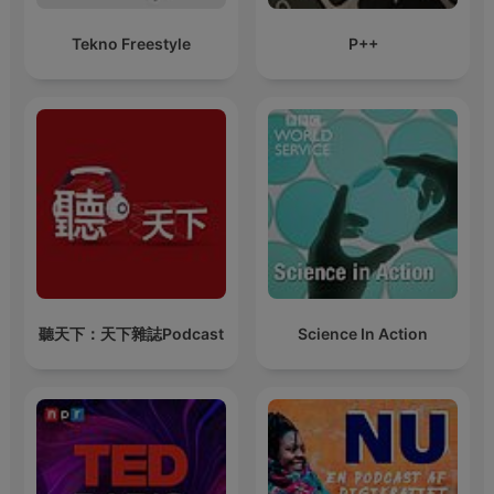
Tekno Freestyle
P++
聽天下：天下雜誌Podcast
Science In Action