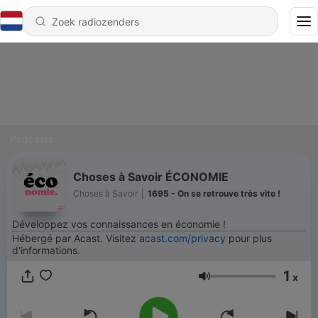
Podcasts
Choses à Savoir ÉCONOMIE
Choses à Savoir
|
1695 - On se retrouve très vite !
Développez vos connaissances en économie !
Hébergé par Acast. Visitez
acast.com/privacy
pour plus
d'informations.
1
x
Volume