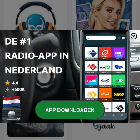
Learn Turkish 🇹🇷 While
You Sleep 😴 1000
HELD IN EIGEN VERHAAL
phrases for beginners |
with 1000-words.com
APP DOWNLOADEN