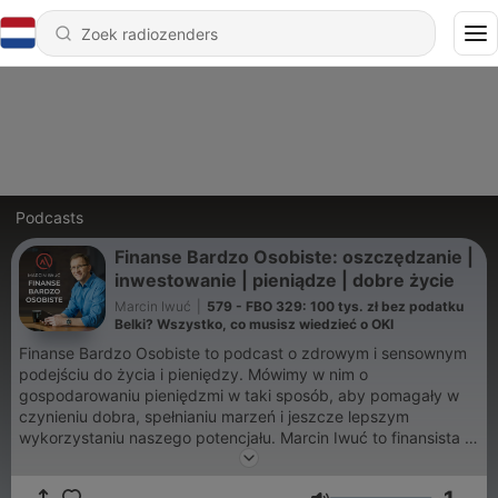
Podcasts
Finanse Bardzo Osobiste: oszczędzanie |
inwestowanie | pieniądze | dobre życie
Marcin Iwuć
|
579 - FBO 329: 100 tys. zł bez podatku
Belki? Wszystko, co musisz wiedzieć o OKI
Finanse Bardzo Osobiste to podcast o zdrowym i sensownym
podejściu do życia i pieniędzy. Mówimy w nim o
gospodarowaniu pieniędzmi w taki sposób, aby pomagały w
czynieniu dobra, spełnianiu marzeń i jeszcze lepszym
wykorzystaniu naszego potencjału. Marcin Iwuć to finansista z
wieloletnim doświadczeniem, autor książki „Jak zadbać o
własne finanse" oraz popularnego bloga „Finanse Bardzo