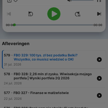
1
x
Osobiste" pod adresem: https://marciniwuc.com/ . Tagi:
Volume
oszczędzanie, inwestowanie, skuteczne pozbycie się długów,
mądre zarządzanie budżetem domowym, odpowiedzialne
uczenie dzieci o pieniądzach – to tylko niektóre tematy
podcast'u, którego hasło brzmi: Gromadź oszczędności, ciesz
się życiem, inwestuj i pomagaj innym.
00:00
00:00
Afleveringen
-
579
FBO 329: 100 tys. zł bez podatku Belki?
Wszystko, co musisz wiedzieć o OKI
31 jul. 2026
-
578
FBO 328: 2,26 mln zł zysku. Wiwisekcja mojego
portfela | Wyniki portfela 2Q 2026
24 jul. 2026
-
577
FBO 327 - Finanse w małżeństwie
22 jul. 2026