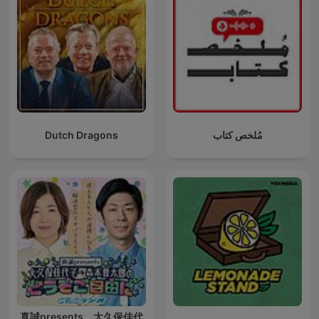
Dutch Dragons
مُلخص كتاب
真誠presents 大久保佳代