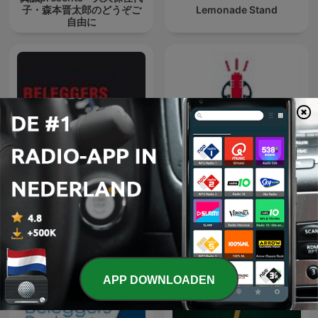
子・森本晋太郎のどうぞご
Lemonade Stand
自由に
Voorkennis | Beleggers
Tweewieler Podcast
Belangen
APP DOWNLOADEN