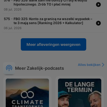
-
576
FBO 326: Bank sam nie obniży Ci raty kredytu
hipotecznego. Zrób TO i płać mniej
08 jul. 2026
-
575
FBO 325: Konto za granicą na wszelki wypadek –
te 3 mają sens [Ranking 2026 + Kalkulator]
06 jul. 2026
Meer afleveringen weergeven
Alles bekijken
Meer Zakelijk-podcasts