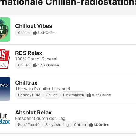
rnationale Chillen-radiostation
Chillout Vibes
Chillen
3.4K
Online
RDS Relax
100% Grandi Sucessi
Chillen
17.7K
Online
Chilltrax
The world's chillout channel
Dance / EDM
Chillen
Elektronisch
8.7K
Online
Absolut Relax
Entspannt durch den Tag
Pop / Top 40
Easy listening
Chillen
3K
Online