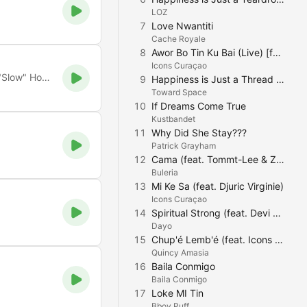
LOZ
7
Love Nwantiti
Cache Royale
8
Awor Bo Tin Ku Bai (Live) [feat. Dju Dju V]
Icons Curaçao
The place to be for the best Organic & Downtempo Melodic "Slow" Housemusic
9
Happiness is Just a Thread Away
Toward Space
10
If Dreams Come True
Kustbandet
11
Why Did She Stay???
Patrick Grayham
12
Cama (feat. Tommt-Lee & Zyon)
Buleria
13
Mi Ke Sa (feat. Djuric Virginie)
Icons Curaçao
14
Spiritual Strong (feat. Devi Dev)
Dayo
15
Chup'é Lemb'é (feat. Icons Curaçao)
Quincy Amasia
16
Baila Conmigo
Baila Conmigo
17
Loke MI Tin
Bboy Puff