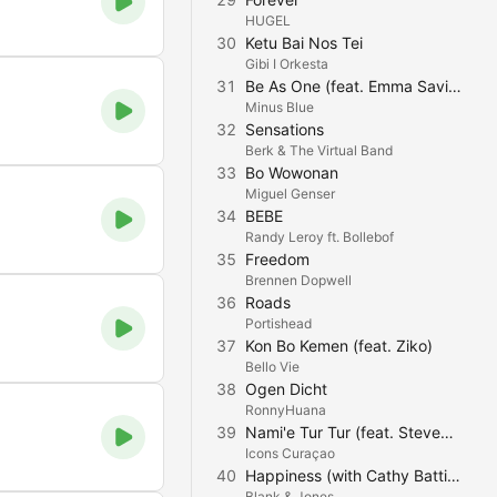
HUGEL
30
Ketu Bai Nos Tei
Gibi I Orkesta
31
Be As One (feat. Emma Saville)
Minus Blue
32
Sensations
Berk & The Virtual Band
33
Bo Wowonan
Miguel Genser
34
BEBE
Randy Leroy ft. Bollebof
35
Freedom
Brennen Dopwell
36
Roads
Portishead
37
Kon Bo Kemen (feat. Ziko)
Bello Vie
38
Ogen Dicht
RonnyHuana
39
Nami'e Tur Tur (feat. Stevens Daniel)
Icons Curaçao
40
Happiness (with Cathy Battistessa) [Sunset Mix]
Blank & Jones