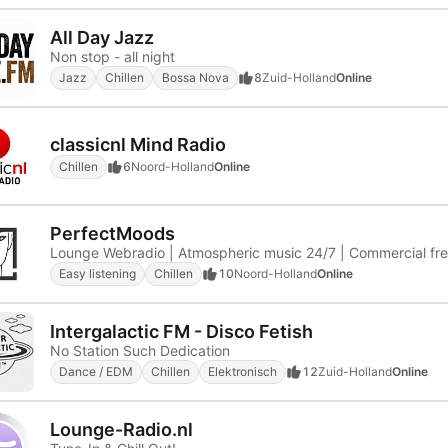
All Day Jazz
Non stop - all night
Jazz
Chillen
Bossa Nova
8
Zuid-Holland
Online
classicnl Mind Radio
Chillen
6
Noord-Holland
Online
PerfectMoods
Lounge Webradio | Atmospheric music 24/7 | Commercial fr
Easy listening
Chillen
10
Noord-Holland
Online
Intergalactic FM - Disco Fetish
No Station Such Dedication
Dance / EDM
Chillen
Elektronisch
12
Zuid-Holland
Online
Lounge-Radio.nl