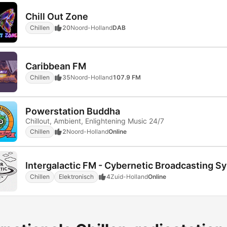
Chill Out Zone
Chillen
20
Noord-Holland
DAB
Caribbean FM
Chillen
35
Noord-Holland
107.9 FM
Powerstation Buddha
Chillout, Ambient, Enlightening Music 24/7
Chillen
2
Noord-Holland
Online
Intergalactic FM - Cybernetic Broadcasting S
Chillen
Elektronisch
4
Zuid-Holland
Online