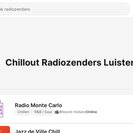
Chillout Radiozenders Luiste
Radio Monte Carlo
Chillen
R&B / Soul
8
Noord-Holland
Online
Jazz de Ville Chill