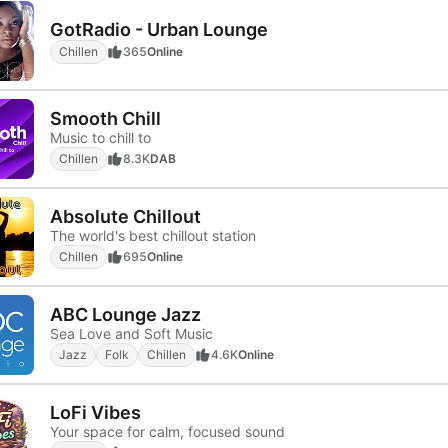
GotRadio - Urban Lounge
Chillen
365
Online
Smooth Chill
Music to chill to
Chillen
8.3K
DAB
Absolute Chillout
The world's best chillout station
Chillen
695
Online
ABC Lounge Jazz
Sea Love and Soft Music
Jazz
Folk
Chillen
4.6K
Online
LoFi Vibes
Your space for calm, focused sound