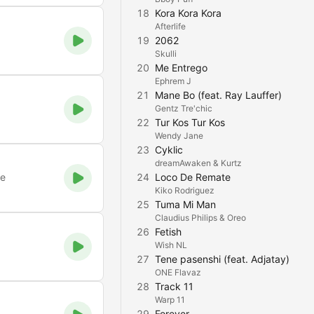
18
Kora Kora Kora
Afterlife
19
2062
Skulli
20
Me Entrego
Ephrem J
21
Mane Bo (feat. Ray Lauffer)
Gentz Tre'chic
22
Tur Kos Tur Kos
Wendy Jane
23
Cyklic
dreamAwaken & Kurtz
ee
24
Loco De Remate
Kiko Rodriguez
25
Tuma Mi Man
Claudius Philips & Oreo
26
Fetish
Wish NL
27
Tene pasenshi (feat. Adjatay)
ONE Flavaz
28
Track 11
Warp 11
29
Forever