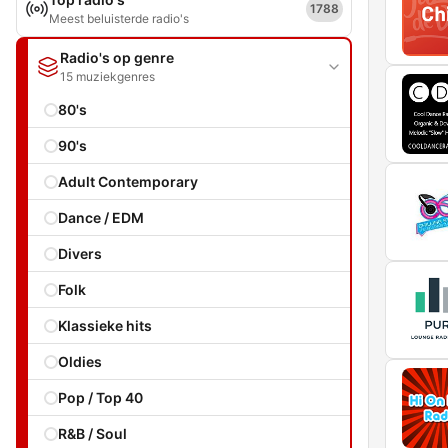
1788
Meest beluisterde radio's
Radio's op genre
15 muziekgenres
80's
90's
Adult Contemporary
Dance / EDM
Divers
Folk
Klassieke hits
Oldies
Pop / Top 40
R&B / Soul