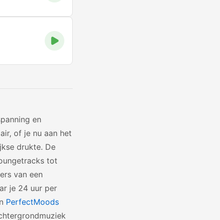
spanning en
ir, of je nu aan het
jkse drukte. De
loungetracks tot
bers van een
r je 24 uur per
n
PerfectMoods
achtergrondmuziek