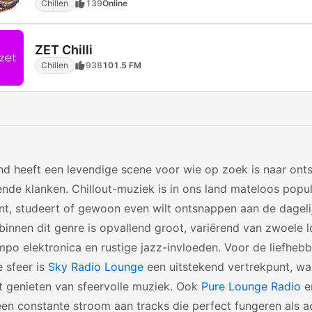
Chillen
139
Online
ZET Chilli
Chillen
938
101.5 FM
nd heeft een levendige scene voor wie op zoek is naar ont
nde klanken. Chillout-muziek is in ons land mateloos popula
nt, studeert of gewoon even wilt ontsnappen aan de dageli
 binnen dit genre is opvallend groot, variërend van zwoele 
o elektronica en rustige jazz-invloeden. Voor de liefheb
e sfeer is
Sky Radio Lounge
een uitstekend vertrekpunt, waa
t genieten van sfeervolle muziek. Ook
Pure Lounge Radio
e
een constante stroom aan tracks die perfect fungeren als 