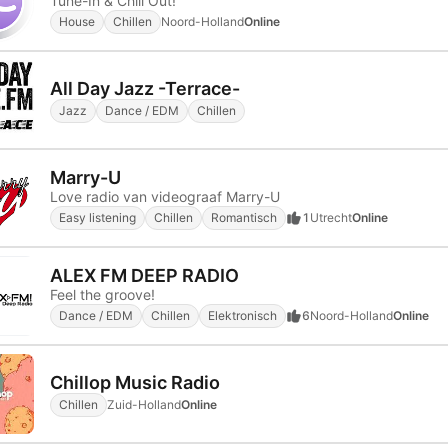
Tune-In & Chill Out!
House
Chillen
Noord-Holland
Online
All Day Jazz -Terrace-
Jazz
Dance / EDM
Chillen
Marry-U
Love radio van videograaf Marry-U
Easy listening
Chillen
Romantisch
1
Utrecht
Online
ALEX FM DEEP RADIO
Feel the groove!
Dance / EDM
Chillen
Elektronisch
6
Noord-Holland
Online
Chillop Music Radio
Chillen
Zuid-Holland
Online