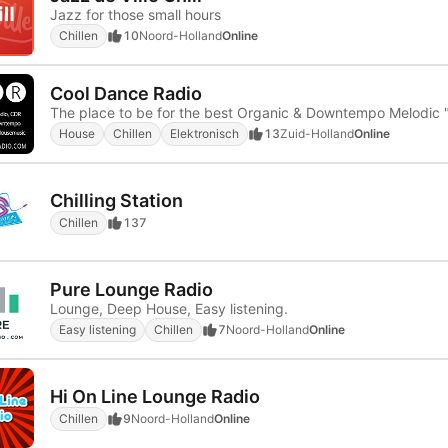
Jazz for those small hours
Chillen
10
Noord-Holland
Online
Cool Dance Radio
House
Chillen
Elektronisch
13
Zuid-Holland
Online
Chilling Station
Chillen
137
Pure Lounge Radio
Lounge, Deep House, Easy listening.
Easy listening
Chillen
7
Noord-Holland
Online
Hi On Line Lounge Radio
Chillen
9
Noord-Holland
Online