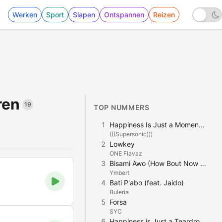
Werken
Sport
Slapen
Ontspannen
Reizen
ren
19
TOP NUMMERS
1
Happiness Is Just a Moment Away
(((Supersonic)))
2
Lowkey
ONE Flavaz
3
Bisami Awo (How Bout Now Cover)
Ymbert
4
Bati P'abo (feat. Jaido)
Buleria
5
Forsa
SYC
6
Happiness is Just a Teardrop Away