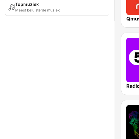
Topmuziek
Meest beluisterde muziek
Qmus
Radi