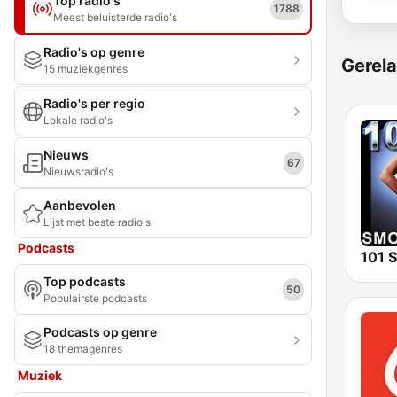
Top radio's
1788
Meest beluisterde radio's
Radio's op genre
Gerela
15 muziekgenres
Radio's per regio
Lokale radio's
Nieuws
67
Nieuwsradio's
Aanbevolen
Lijst met beste radio's
Podcasts
Top podcasts
50
Populairste podcasts
Podcasts op genre
18 themagenres
Muziek