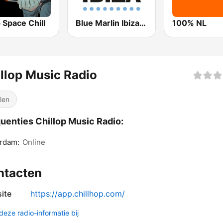
 Space Chill
Blue Marlin Ibiza Radio
100% NL
llop Music Radio
llen
uenties Chillop Music Radio:
rdam:
Online
ntacten
ite
https://app.chillhop.com/
deze radio-informatie bij