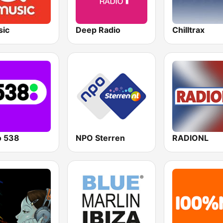
ic
Deep Radio
Chilltrax
o 538
NPO Sterren
RADIONL