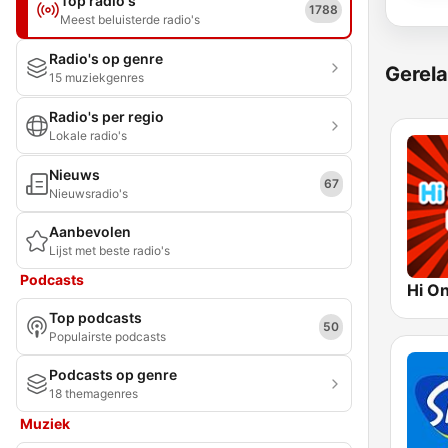
Top radio's
1788
Meest beluisterde radio's
Radio's op genre
Gerela
15 muziekgenres
Radio's per regio
Lokale radio's
Nieuws
67
Nieuwsradio's
Aanbevolen
Lijst met beste radio's
Podcasts
Top podcasts
50
Populairste podcasts
Podcasts op genre
18 themagenres
Muziek