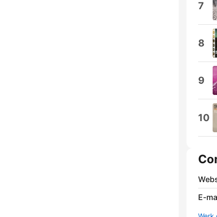
7
8
9
10
Co
Webs
E-mai
Werk 