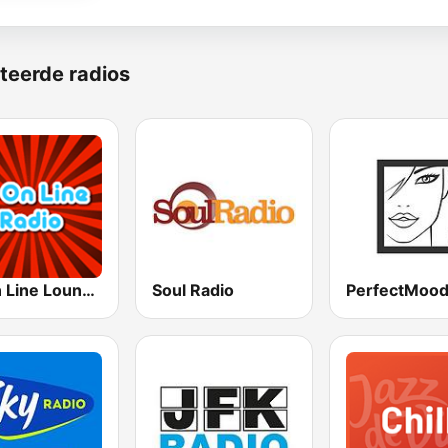
teerde radios
Hi On Line Lounge Radio
Soul Radio
PerfectMoo