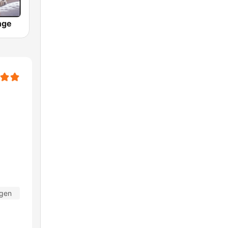
nge
agen