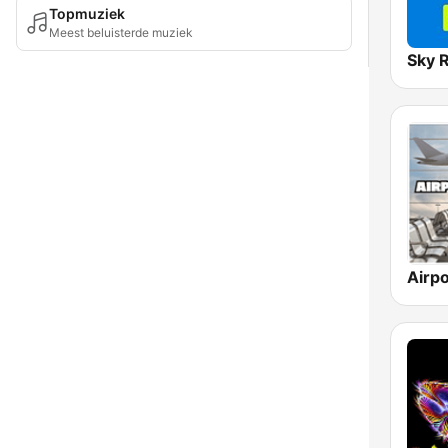
Topmuziek
Meest beluisterde muziek
Sky 