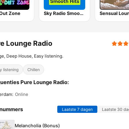
 Out Zone
Sky Radio Smooth Hits
Sensual Lou
e Lounge Radio
e, Deep House, Easy listening.
y listening
Chillen
uenties Pure Lounge Radio:
erdam:
Online
 nummers
Laatste 7 dagen
Laatste 30 d
Melancholia (Bonus)