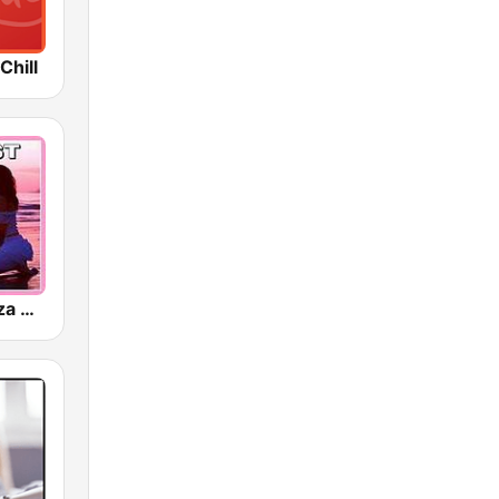
Chill
100 BEST Ibiza Deep House