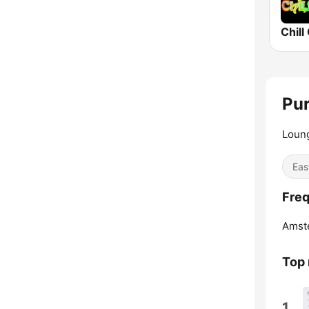
Chill
Pur
Loung
Eas
Freq
Amst
Top
1