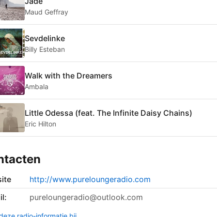
Jade
Maud Geffray
Sevdelinke
Billy Esteban
Walk with the Dreamers
Ambala
Little Odessa (feat. The Infinite Daisy Chains)
Eric Hilton
ntacten
ite
http://www.pureloungeradio.com
l:
pureloungeradio@outlook.com
deze radio-informatie bij