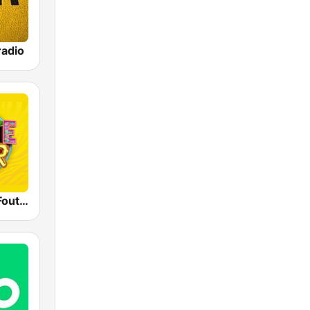
adio
Qmusic Het Foute Uur