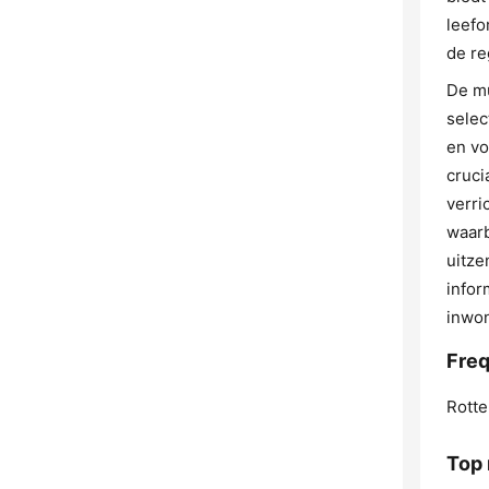
leefo
de re
De mu
selec
en vo
cruci
verri
waarb
uitze
infor
inwon
Freq
Rotte
Top