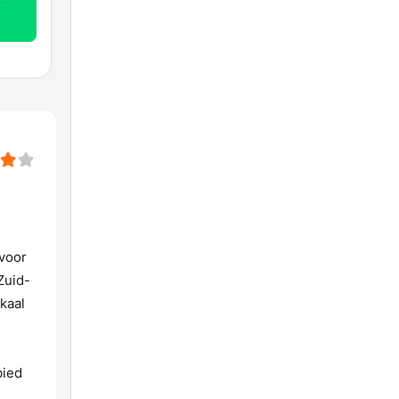
 voor
Zuid-
kaal
bied