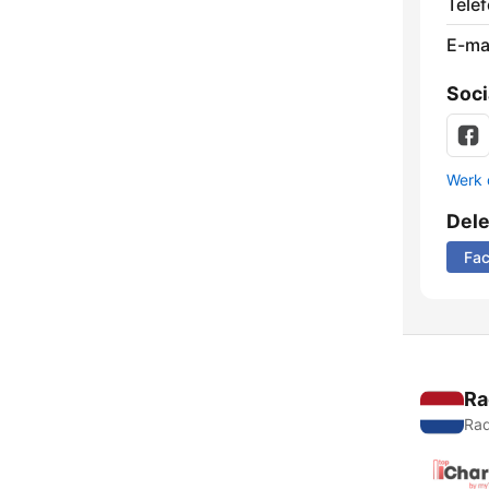
Tele
E-mai
Soci
Werk 
Del
Fa
Ra
Rad