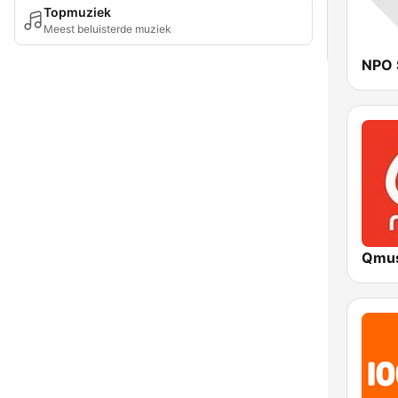
Topmuziek
Meest beluisterde muziek
NPO 
Qmus