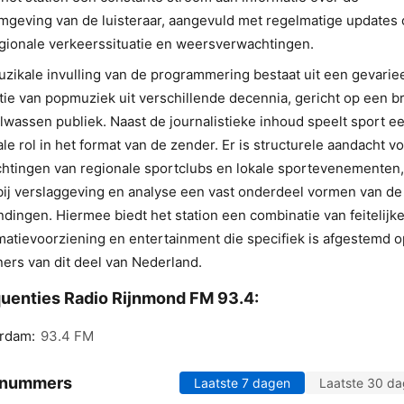
mgeving van de luisteraar, aangevuld met regelmatige updates 
gionale verkeerssituatie en weersverwachtingen.
zikale invulling van de programmering bestaat uit een gevarie
tie van popmuziek uit verschillende decennia, gericht op een b
lwassen publiek. Naast de journalistieke inhoud speelt sport e
ale rol in het format van de zender. Er is structurele aandacht v
chtingen van regionale sportclubs en lokale sportevenementen,
ij verslaggeving en analyse een vast onderdeel vormen van de
ndingen. Hiermee biedt het station een combinatie van feitelijk
matievoorziening en entertainment die specifiek is afgestemd o
ers van dit deel van Nederland.
uenties Radio Rijnmond FM 93.4:
rdam:
93.4 FM
 nummers
Laatste 7 dagen
Laatste 30 d