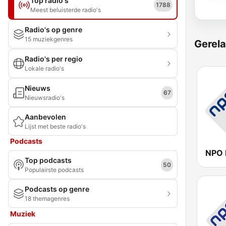
Top radio's
1788
Meest beluisterde radio's
Radio's op genre
15 muziekgenres
Gerela
Radio's per regio
Lokale radio's
Nieuws
67
Nieuwsradio's
Aanbevolen
Lijst met beste radio's
Podcasts
NPO 
Top podcasts
50
Populairste podcasts
Podcasts op genre
18 themagenres
Muziek