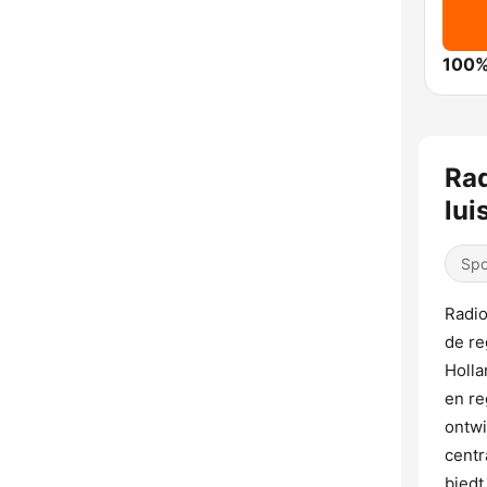
100%
Rad
lui
Spo
Radio
de re
Holla
en re
ontwi
centr
biedt