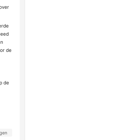
over
erde
reed
en
oor de
e
p de
agen