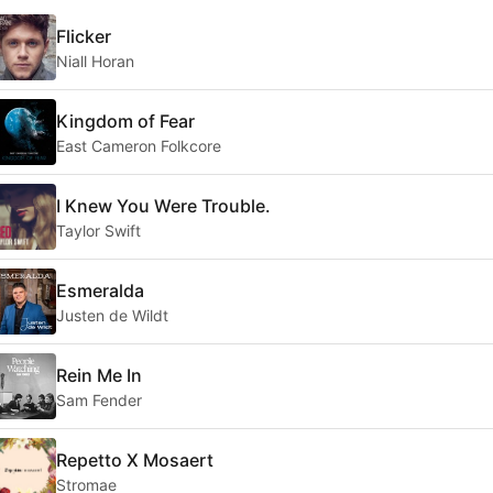
Flicker
Niall Horan
Kingdom of Fear
East Cameron Folkcore
I Knew You Were Trouble.
Taylor Swift
Esmeralda
Justen de Wildt
Rein Me In
Sam Fender
Repetto X Mosaert
Stromae