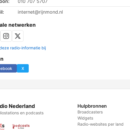
foon:
010 707 5707
l:
internet@rijnmond.nl
ale netwerken
deze radio-informatie bij
en
cebook
X
dio Nederland
Hulpbronnen
Broadcasters
iostations en podcasts
Widgets
Radio-websites per land