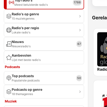
Top radio's
1788
Meest beluisterde radio's
Radio's op genre
Gerela
15 muziekgenres
Radio's per regio
Lokale radio's
Nieuws
67
Nieuwsradio's
Aanbevolen
Lijst met beste radio's
Podcasts
Top podcasts
50
Populairste podcasts
Podcasts op genre
18 themagenres
Muziek