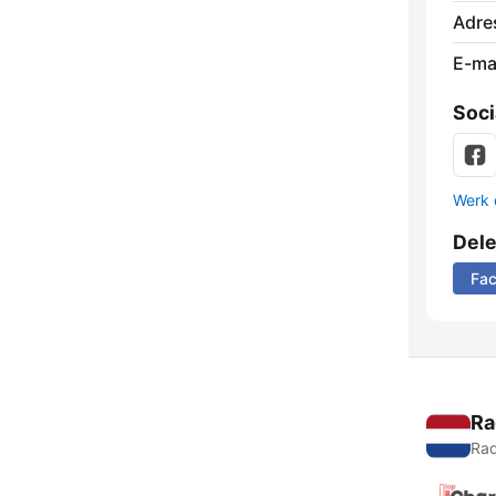
Adre
E-mai
Soci
Werk 
Del
Fa
Ra
Rad