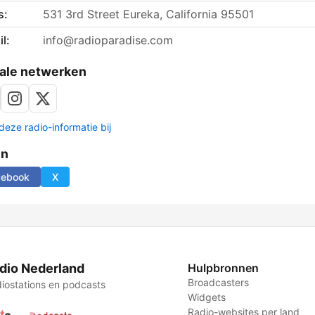
s:
531 3rd Street Eureka, California 95501
l:
info@radioparadise.com
ale netwerken
deze radio-informatie bij
en
cebook
X
dio Nederland
Hulpbronnen
Broadcasters
iostations en podcasts
Widgets
Radio-websites per land