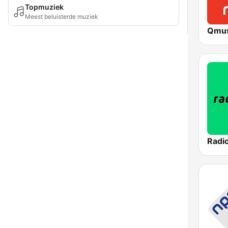
Topmuziek
Meest beluisterde muziek
Qmus
Radi