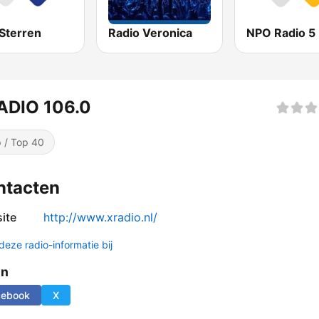
Sterren
Radio Veronica
NPO Radio 5
ADIO 106.0
 / Top 40
ntacten
ite
http://www.xradio.nl/
deze radio-informatie bij
en
cebook
X