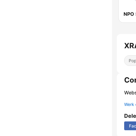
NPO 
XR
Pop
Co
Webs
Werk 
Del
Fa