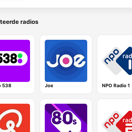
teerde radios
o 538
Joe
NPO Radio 1