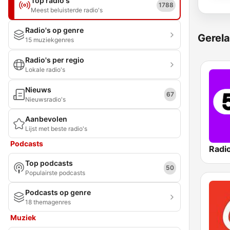
Top radio's
1788
Meest beluisterde radio's
Radio's op genre
Gerela
15 muziekgenres
Radio's per regio
Lokale radio's
Nieuws
67
Nieuwsradio's
Aanbevolen
Lijst met beste radio's
Podcasts
Radi
Top podcasts
50
Populairste podcasts
Podcasts op genre
18 themagenres
Muziek