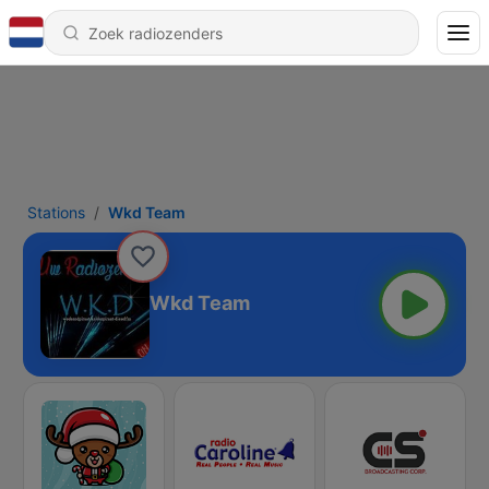
Stations
Wkd Team
Wkd Team