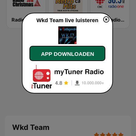
Radio Christmas
Retro Hits Canada
CBC Radio One Halifax
Wkd Team live luisteren
APP DOWNLOADEN
Wkd Team