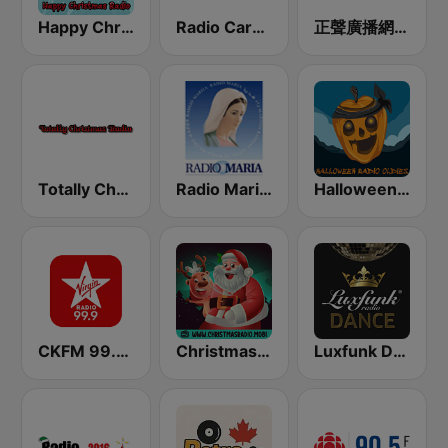
Happy Christmas Radio
Radio Caroline
正聲廣播網路綜合台 (CSBC Life)
Totally Christmas Radio
Radio Maria België
Halloween Radio Oldies
CKFM 99.9 Virgin Radio Toronto
Christmas Radio
Luxfunk Dance