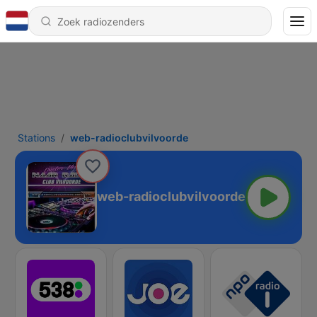
Stations
web-radioclubvilvoorde
web-radioclubvilvoorde