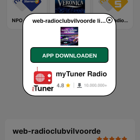
NPO Sterren
Radio Veronica
NPO Radio 5
web-radioclubvilvoorde live luisteren
APP DOWNLOADEN
web-radioclubvilvoorde