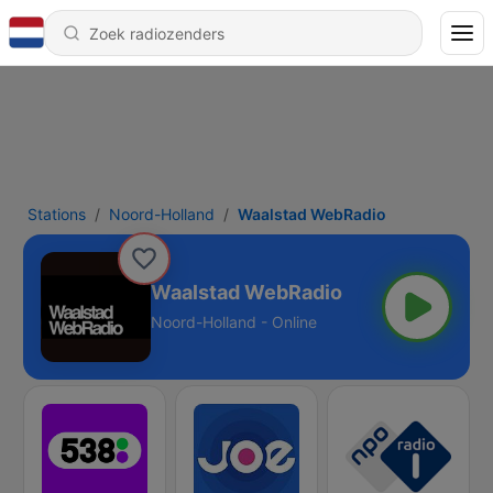
Stations
Noord-Holland
Waalstad WebRadio
Waalstad WebRadio
Noord-Holland - Online