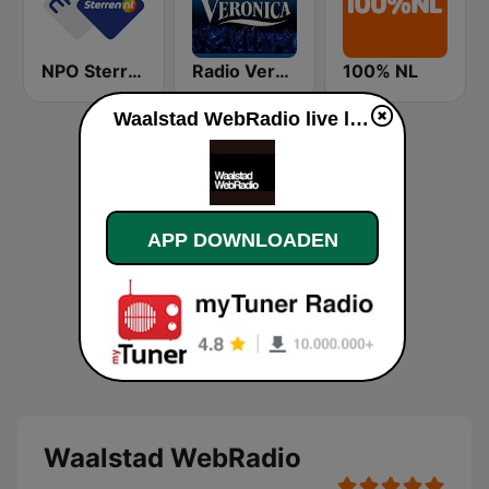
NPO Sterren
Radio Veronica
100% NL
Waalstad WebRadio live luisteren
APP DOWNLOADEN
Waalstad WebRadio