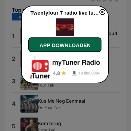
Top nummers
Twentyfour 7 radio live luisteren
Laatste 7 dagen
Laatste 30 dagen
Aan De Rand Van Het Groene Woud
1
Wipe Outs
APP DOWNLOADEN
Tamara
2
De Triola's
Waarom Moet Ik Lijden
3
Four Tak
Kus Me Nog Eenmaal
4
De Four Tak
Kom terug
5
Elma Tak