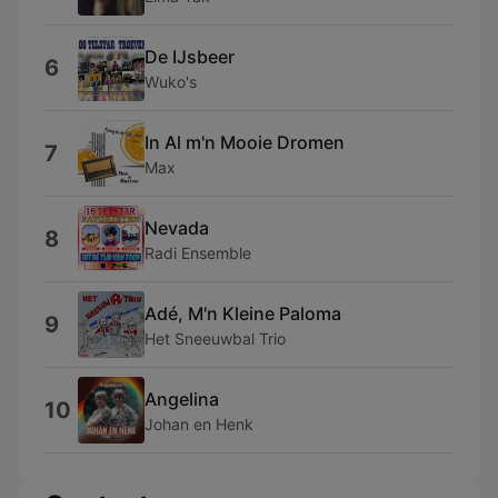
De IJsbeer
6
Wuko's
In Al m'n Mooie Dromen
7
Max
Nevada
8
Radi Ensemble
Adé, M'n Kleine Paloma
9
Het Sneeuwbal Trio
Angelina
10
Johan en Henk