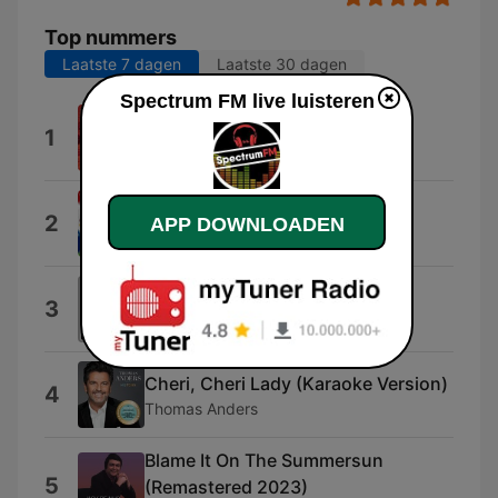
Top nummers
Laatste 7 dagen
Laatste 30 dagen
Spectrum FM live luisteren
In M'n Cabine
1
Henk Wijngaard
Da's De Liefde
2
APP DOWNLOADEN
Helemaal Hollands
Junggesellen Polka
3
Gerald Fuchs
Cheri, Cheri Lady (Karaoke Version)
4
Thomas Anders
Blame It On The Summersun
5
(Remastered 2023)