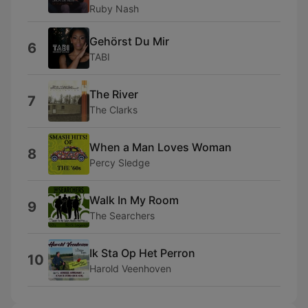
Ruby Nash
Gehörst Du Mir
6
TABI
The River
7
The Clarks
When a Man Loves Woman
8
Percy Sledge
Walk In My Room
9
The Searchers
Ik Sta Op Het Perron
10
Harold Veenhoven