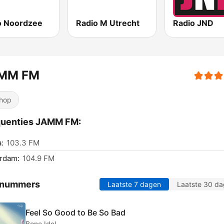
o Noordzee
Radio M Utrecht
Radio JND
MM FM
hop
quenties JAMM FM:
:
103.3 FM
rdam:
104.9 FM
 nummers
Laatste 7 dagen
Laatste 30 d
Feel So Good to Be So Bad
Bone Idol