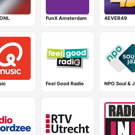
IONL
FunX Amsterdam
4EVER49
ic
Feel Good Radio
NPO Soul & 