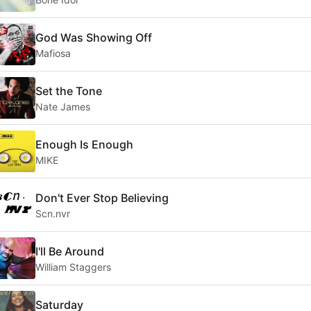
God Was Showing Off
Mafiosa
Set the Tone
Nate James
Enough Is Enough
MIKE
Don't Ever Stop Believing
Scn.nvr
I'll Be Around
William Staggers
Saturday