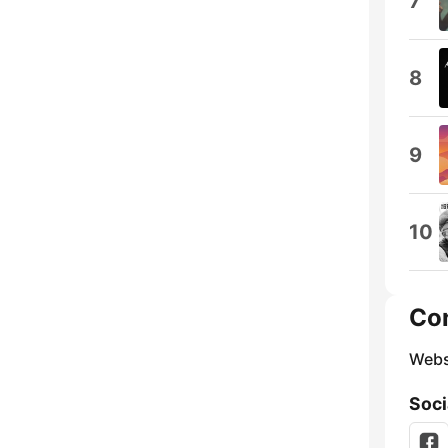
7
8
9
10
Co
Webs
Soci