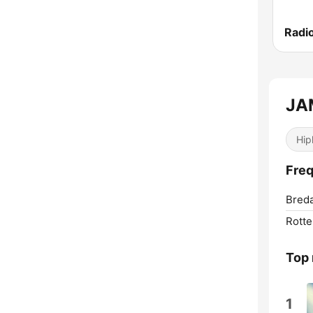
Radi
JA
Hip
Fre
Breda
Rotte
Top
1