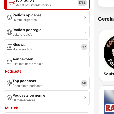
Top radio's
1788
Meest beluisterde radio's
Radio's op genre
Gerela
15 muziekgenres
Radio's per regio
Lokale radio's
Nieuws
67
Nieuwsradio's
Aanbevolen
Lijst met beste radio's
Podcasts
Soul
Top podcasts
50
Populairste podcasts
Podcasts op genre
18 themagenres
Muziek