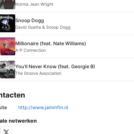
Norma Jean Wright
Snoop Dogg
David Guetta & Snoop Dogg
Millionaire (feat. Nate Williams)
A-P Connection
You'll Never Know (feat. Georgie B)
The Groove Association
ntacten
ite
http://www.jammfm.nl
ale netwerken