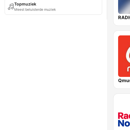
Topmuziek
Meest beluisterde muziek
RAD
Qmus