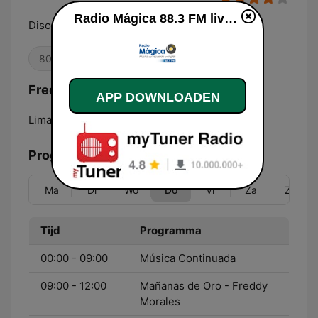
Radio Mágica 88.3 FM live luisteren
Discos de Oro en Inglés
80's
Oldies
Frequenties Radio Mágica 88.3 FM:
APP DOWNLOADEN
Lima:
88.3 FM
Programma
Ma
Di
Wo
Do
Vr
Za
Zo
Tijd
Programma
00:00 - 09:00
Música Continuada
09:00 - 12:00
Mañanas de Oro - Freddy
Morales