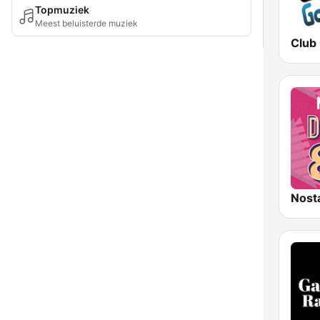
Topmuziek
Meest beluisterde muziek
Club