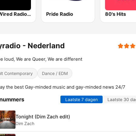
Gay Wired Radio - GayWiredRadio.com
Pride Radio
80's Hits
radio - Nederland
e loud, We are Queer, We are different
lt Contemporary
Dance / EDM
ay the best Gay-minded music and gay-minded news 24/7
 nummers
Laatste 7 dagen
Laatste 30 d
Tonight (Dim Zach edit)
Dim Zach