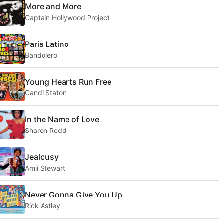
More and More
Captain Hollywood Project
Paris Latino
Bandolero
Young Hearts Run Free
Candi Staton
In the Name of Love
Sharon Redd
Jealousy
Amii Stewart
Never Gonna Give You Up
Rick Astley