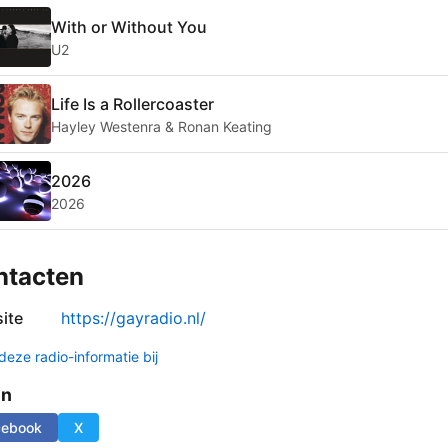
With or Without You
U2
Life Is a Rollercoaster
Hayley Westenra & Ronan Keating
2026
2026
ntacten
ite
https://gayradio.nl/
deze radio-informatie bij
en
cebook
X