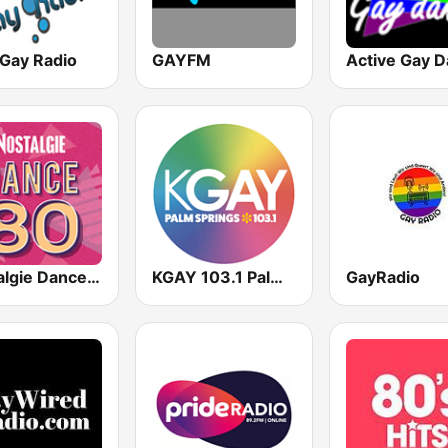
 Gay Radio
GAYFM
Nostalgie Dance 80
KGAY 103.1 Palm Springs
GayRadio