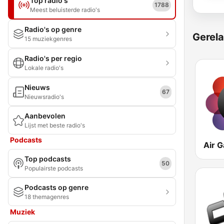
Top radio's
1788
Meest beluisterde radio's
Radio's op genre
Gerela
15 muziekgenres
Radio's per regio
Lokale radio's
Nieuws
67
Nieuwsradio's
Aanbevolen
Lijst met beste radio's
Podcasts
Air G
Top podcasts
50
Populairste podcasts
Podcasts op genre
18 themagenres
Muziek