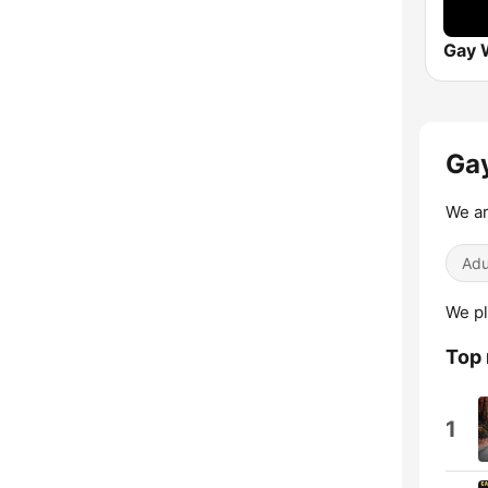
Gay
We ar
Adu
We pl
Top
1