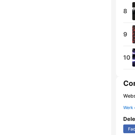
8
9
10
Co
Webs
Werk 
Del
Fa