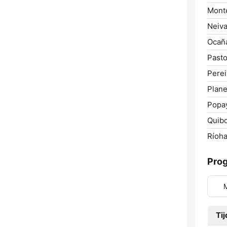
Monte
Neiva
Ocañ
Pasto
Perei
Plane
Popa
Quib
Ríoha
Pro
Tij