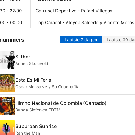
30 - 22:00
Carrusel Deportivo - Rafael Villegas
00 - 00:00
Top Caracol - Aleyda Salcedo y Vicente Moros
 nummers
Laatste 7 dagen
Laatste 30 d
Slither
Anfinn Skulevold
Esta Es Mi Feria
Oscar Monsalve y Su Guachafita
Himno Nacional de Colombia (Cantado)
Banda Sinfonica FDTM
Suburban Sunrise
Ran the Man