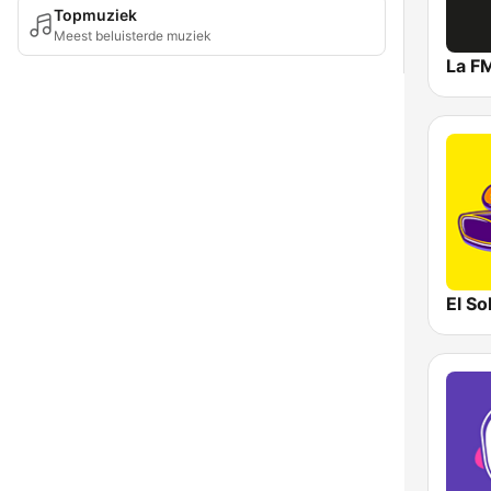
Topmuziek
Meest beluisterde muziek
La F
El So