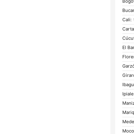
Bogot
Buca
Cali:
Carta
Cúcut
El Ba
Flore
Garz
Girar
Ibagu
Ipiale
Maniz
Mariq
Medel
Moco