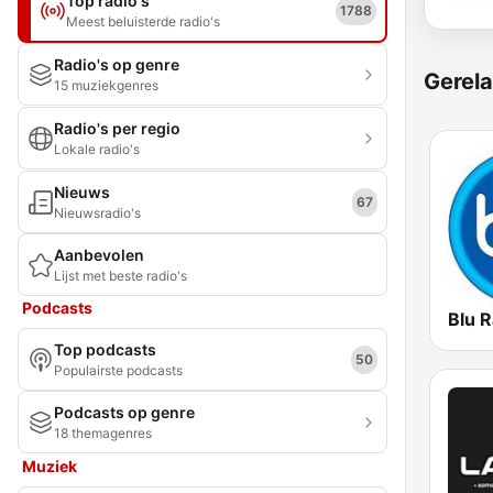
Top radio's
1788
Meest beluisterde radio's
Radio's op genre
Gerela
15 muziekgenres
Radio's per regio
Lokale radio's
Nieuws
67
Nieuwsradio's
Aanbevolen
Lijst met beste radio's
Podcasts
Blu R
Top podcasts
50
Populairste podcasts
Podcasts op genre
18 themagenres
Muziek