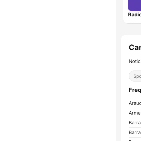
Car
Notic
Spo
Freq
Arauc
Arme
Barr
Barra