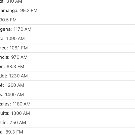
á:
810 AM
ramanga:
99.2 FM
90.5 FM
gena:
1170 AM
a:
1090 AM
nco:
106.1 FM
ncia:
970 AM
ón:
88.3 FM
dot:
1230 AM
é:
1260 AM
s:
1400 AM
ales:
1180 AM
uita:
1300 AM
lín:
750 AM
a:
89.3 FM