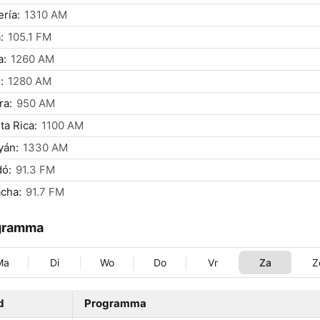
ría:
1310 AM
:
105.1 FM
a:
1260 AM
:
1280 AM
ra:
950 AM
ta Rica:
1100 AM
yán:
1330 AM
dó:
91.3 FM
cha:
91.7 FM
gramma
Ma
Di
Wo
Do
Vr
Za
Z
d
Programma