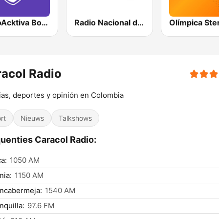
RadioAcktiva Bogotá
Radio Nacional de Colombia Bogotá 95.9 FM
acol Radio
ias, deportes y opinión en Colombia
rt
Nieuws
Talkshows
uenties Caracol Radio:
a:
1050 AM
nia:
1150 AM
ancabermeja:
1540 AM
nquilla:
97.6 FM