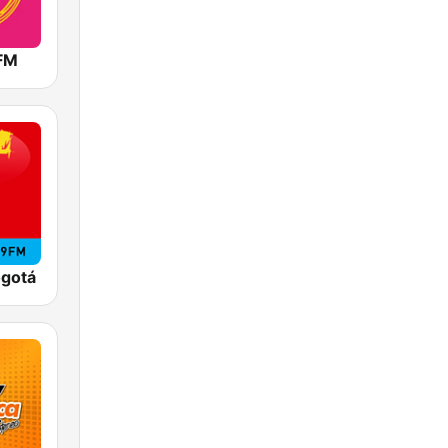
 FM
ogotá