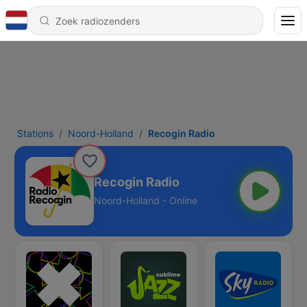
Stations
Noord-Holland
Recogin Radio
Recogin Radio
Noord-Holland - Online