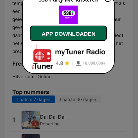
tempo en stijl, waardoor het station functioneert als
een constante geluidsstroom voor sociale
gelegenheden of voor luisteraars die de voorkeur
geven aan een ononderbroken selectie van
APP DOWNLOADEN
dancable genres. Door deze specifieke focus biedt
het station een gespecialiseerd aanbod binnen het
bredere netwerk van de hoofdzender.
Frequenties 538 Party:
Hilversum:
Online
Top nummers
Laatste 7 dagen
Laatste 30 dagen
Dai Dai Dai
1
Robertino