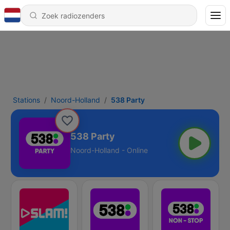
Stations
Noord-Holland
538 Party
538 Party
Noord-Holland - Online