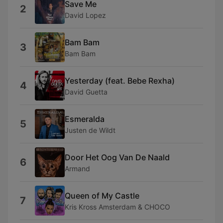
Save Me
2
David Lopez
Bam Bam
3
Bam Bam
Yesterday (feat. Bebe Rexha)
4
David Guetta
Esmeralda
5
Justen de Wildt
Door Het Oog Van De Naald
6
Armand
Queen of My Castle
7
Kris Kross Amsterdam & CHOCO