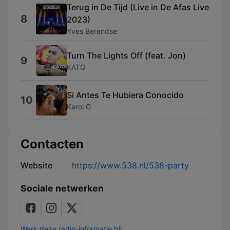
Terug in De Tijd (Live in De Afas Live
8
2023)
Yves Berendse
Turn The Lights Off (feat. Jon)
9
KATO
Si Antes Te Hubiera Conocido
10
Karol G
Contacten
Website
https://www.538.nl/538-party
Sociale netwerken
Werk deze radio-informatie bij