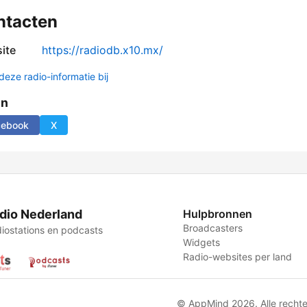
ntacten
ite
https://radiodb.x10.mx/
deze radio-informatie bij
en
cebook
X
dio Nederland
Hulpbronnen
Broadcasters
iostations en podcasts
Widgets
Radio-websites per land
© AppMind 2026. Alle recht