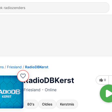
ons
Friesland
RadioDBKerst
RadioDBKerst
0
Friesland - Online
80's
Oldies
Kerstmis