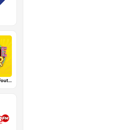
Qmusic Het Foute Uur