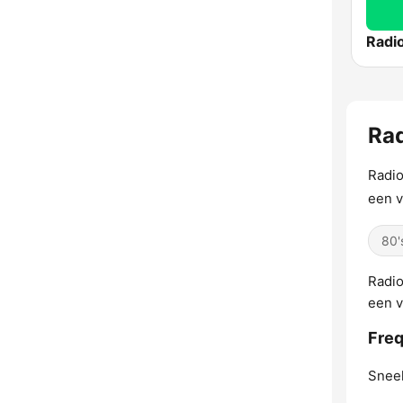
Radi
Ra
Radio
een v
80'
Radio
een v
Freq
Snee