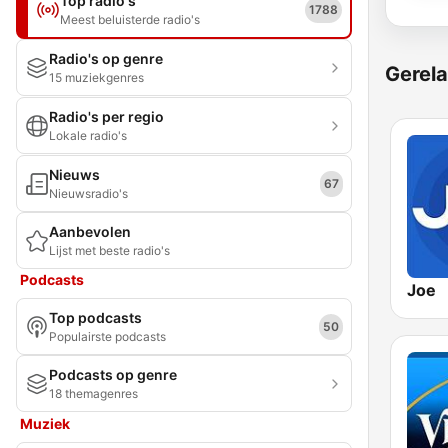
Top radio's
1788
Meest beluisterde radio's
Radio's op genre
Gerela
15 muziekgenres
Radio's per regio
Lokale radio's
Nieuws
67
Nieuwsradio's
Aanbevolen
Lijst met beste radio's
Podcasts
Joe
Top podcasts
50
Populairste podcasts
Podcasts op genre
18 themagenres
Muziek