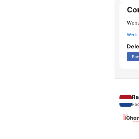
Co
Webs
Werk 
Del
Fa
Ra
Rad