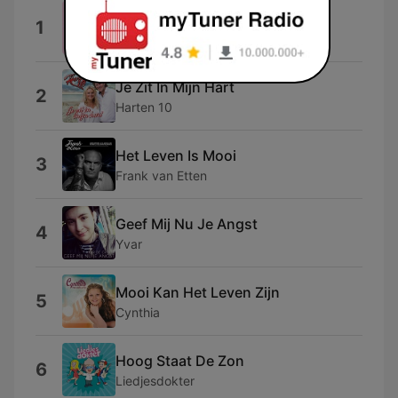
Engelbewaarder
1
Marco Schuitmaker
Je Zit In Mijn Hart
2
Harten 10
Het Leven Is Mooi
3
Frank van Etten
Geef Mij Nu Je Angst
4
Yvar
Mooi Kan Het Leven Zijn
5
Cynthia
Hoog Staat De Zon
6
Liedjesdokter