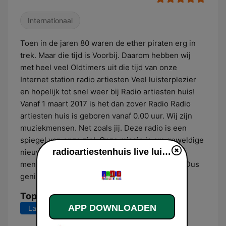
Internationaal
Toen in de jaren 80 waren de ether piraten erg in
trek. Maar die tijd is Voorbij. Daarom hebben wij
met heel veel Oldtimers uit die tijd van onze
Internet station radio artiesten Veel luisterplezier
en hopelijk tot snel weer bij Radio artiesten huis!
Vanaf 1 maart 2017 is het dan zover Radio Radio
artiesten huis is geboren vanaf 0.00 uur. Wij zijn
muziekmensen. Net zoals jij. Deze radio is een
spiegel van onze ziel. Onze missie is om geweldige
radioartiestenhuis live luisteren
nieuwe muziek te vinden en te brengen naar
mensen die het anders nooit zouden ervaren. Dus
geniet alsjeblieft van onze vibes,
Top nummers
APP DOWNLOADEN
Laatste 7 dagen
Laatste 30 dagen