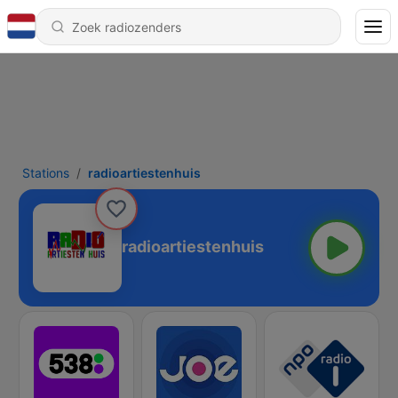
Stations
radioartiestenhuis
radioartiestenhuis