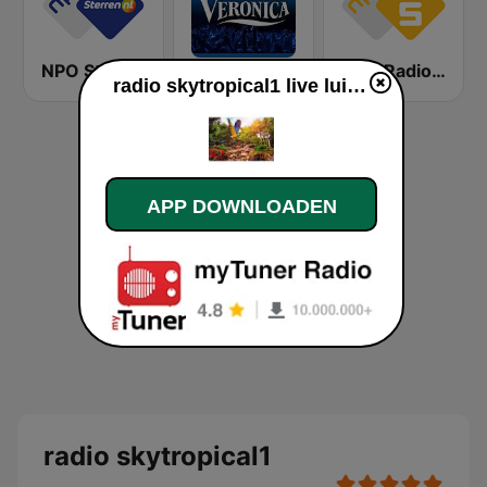
NPO Sterren
Radio Veronica
NPO Radio 5
radio skytropical1 live luisteren
APP DOWNLOADEN
radio skytropical1