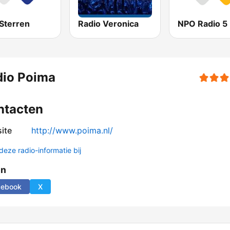
Sterren
Radio Veronica
NPO Radio 5
dio Poima
ntacten
ite
http://www.poima.nl/
deze radio-informatie bij
en
cebook
X