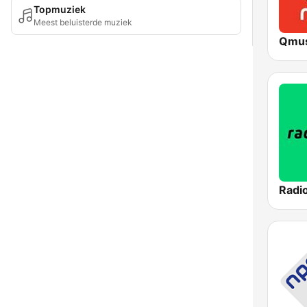
Topmuziek
Meest beluisterde muziek
Qmus
Radi