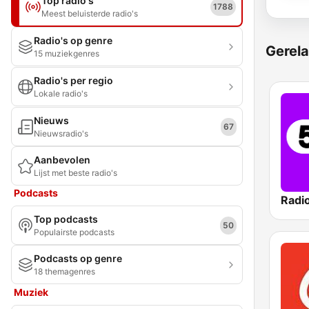
Top radio's
1788
Meest beluisterde radio's
Radio's op genre
Gerela
15 muziekgenres
Radio's per regio
Lokale radio's
Nieuws
67
Nieuwsradio's
Aanbevolen
Lijst met beste radio's
Podcasts
Radi
Top podcasts
50
Populairste podcasts
Podcasts op genre
18 themagenres
Muziek