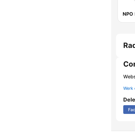
NPO 
Ra
Co
Webs
Werk 
Del
Fa