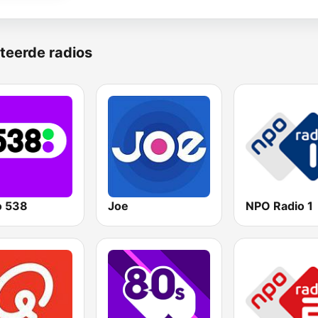
teerde radios
o 538
Joe
NPO Radio 1