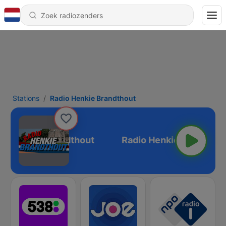
Stations
Radio Henkie Brandthout
io Henkie Brandthout