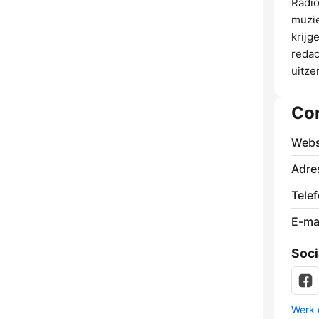
Radio
muzie
krijg
redac
uitze
Co
Webs
Adre
Tele
E-mai
Soci
Werk 