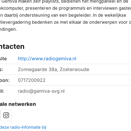
 Gemiva maken zelf playlists, bedienen het mengpaneel en de
kcomputer, presenteren de programma’s en interviewen gaste
en daarbij ondersteuning van een begeleider. In de wekelijkse
tievergadering bedenken ze met elkaar de onderwerpen voor 
ndingen.
ntacten
ite
http://www.radiogemiva.nl
s:
Zonnegaarde 38a, Zoeterwoude
foon:
0717200922
l:
radio@gemiva-svg.nl
ale netwerken
deze radio-informatie bij