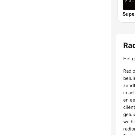
Supe
Ra
Het g
Radio
belui
zendt
in ac
en ee
cliën
gelui
we he
radio