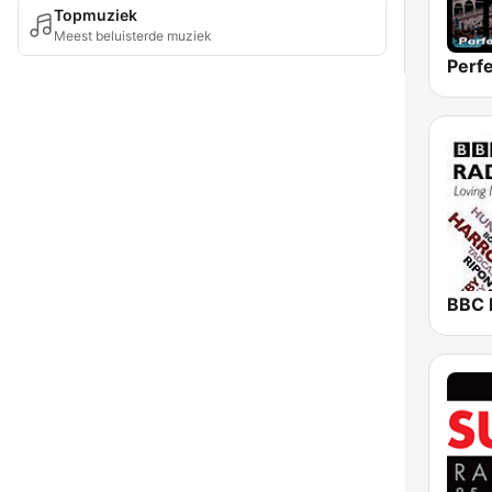
Topmuziek
Meest beluisterde muziek
Perfe
BBC 