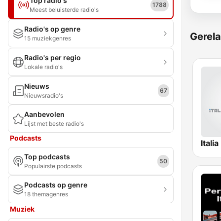
Top radio's
1788
Meest beluisterde radio's
Radio's op genre
Gerela
15 muziekgenres
Radio's per regio
Lokale radio's
Nieuws
67
Nieuwsradio's
Aanbevolen
Lijst met beste radio's
Podcasts
Itali
Top podcasts
50
Populairste podcasts
Podcasts op genre
18 themagenres
Muziek