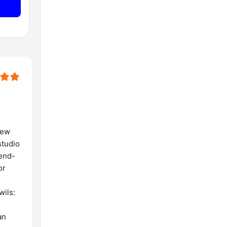
e
rew
studio
tend-
or
wils:
an