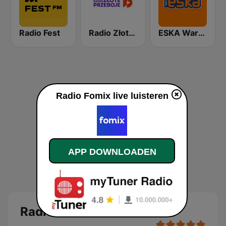
Radio Fest
Radio Złote Przeboje
ESKA Warszawa
Radio Fomix live luisteren
APP DOWNLOADEN
Radio Fomix