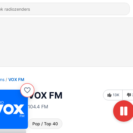
ons
VOX FM
VOX FM
13K
104.4 FM
Pop / Top 40