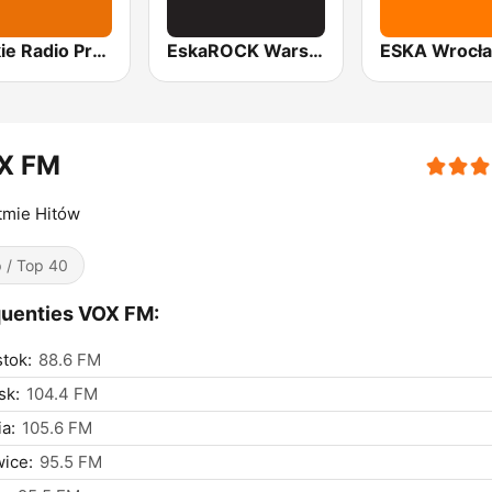
Polskie Radio Program I (PR1) Jedynka
EskaROCK Warszawa
ESKA Wrocł
X FM
tmie Hitów
 / Top 40
uenties VOX FM:
stok:
88.6 FM
sk:
104.4 FM
a:
105.6 FM
ice:
95.5 FM