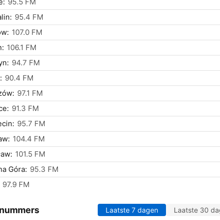
e:
95.5 FM
lin:
95.4 FM
ów:
107.0 FM
n:
106.1 FM
yn:
94.7 FM
:
90.4 FM
zów:
97.1 FM
ce:
91.3 FM
cin:
95.7 FM
aw:
104.4 FM
ław:
101.5 FM
na Góra:
95.3 FM
97.9 FM
 nummers
Laatste 7 dagen
Laatste 30 d