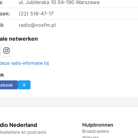
s:
ul. Jubilerska 10 04-190 Warszawa
foon:
(22) 516-47-17
l:
radio@voxfm.pl
ale netwerken
deze radio-informatie bij
en
cebook
X
dio Nederland
Hulpbronnen
Broadcasters
iostations en podcasts
Widgets