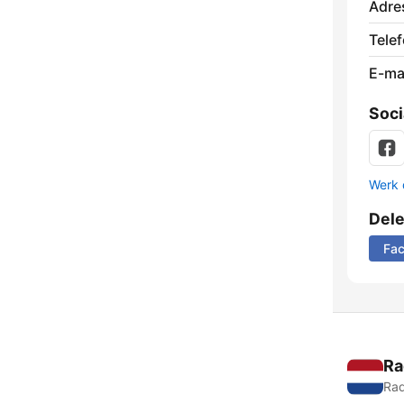
Adre
Tele
E-mai
Soci
Werk 
Del
Fa
Ra
Rad