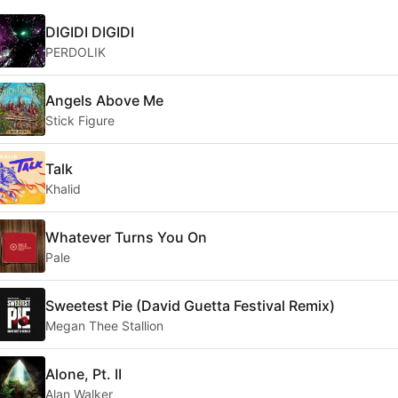
DIGIDI DIGIDI
PERDOLIK
Angels Above Me
Stick Figure
Talk
Khalid
Whatever Turns You On
Pale
Sweetest Pie (David Guetta Festival Remix)
Megan Thee Stallion
Alone, Pt. II
Alan Walker