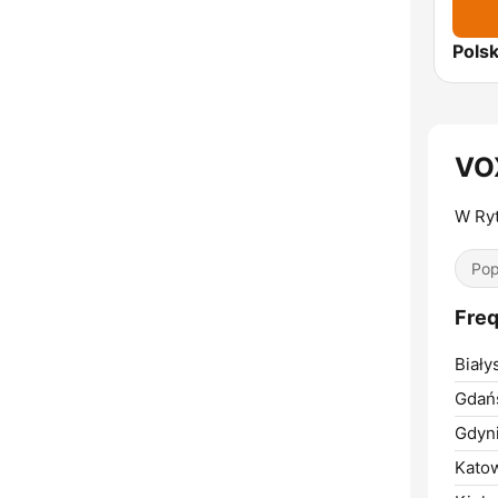
VO
W Ry
Pop
Freq
Biały
Gdań
Gdyni
Katow