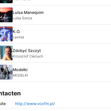
Luísa Manequim
Luísa Sonza
K.O.
Lavinia
Zdobyć Szczyt
Krzysztof Cieciuch
Modelki
MODELKI
ntacten
ite
http://www.voxfm.pl/