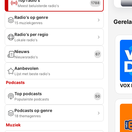
Top radio's
1788
Meest beluisterde radio's
Radio's op genre
Gerela
15 muziekgenres
Radio's per regio
Lokale radio's
Nieuws
67
Nieuwsradio's
Aanbevolen
Lijst met beste radio's
Podcasts
VOX 
Top podcasts
50
Populairste podcasts
Podcasts op genre
18 themagenres
Muziek