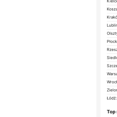
Kielc
Kosza
Krak
Lubli
Olszt
Płock
Rzes
Siedl
Szcze
Wars
Wroc
Zielo
Łódź:
Top