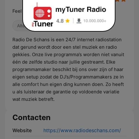
Feel Good Radio
Alternatief / Indie
Oldies
Country
Radio De Schans is een 24/7 internet radiostation
dat gerund wordt door een stel muziek en radio
gekkies. Onze live programma’s worden niet vanuit
één de zelfde studio naar jullie gestreamt. Elke
programmamaker beschikt bij ons over zijn of haar
eigen setup zodat de DJ’s/Programmamakers ze in
alle comfort hun eigen ding kunnen doen. Zo heeft
u als luisteraar de garantie op voldoende variatie
wat muziek betreft.
Contacten
Website
https://www.radiodeschans.com/