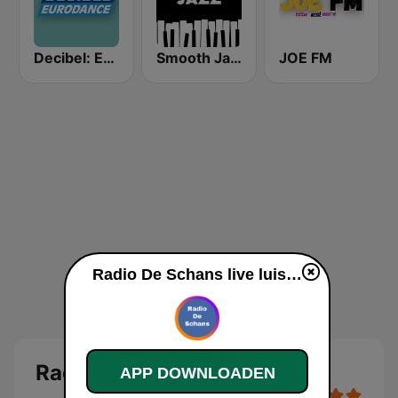
Decibel: EuroDance
Smooth Jazz - Groov
JOE FM
Radio De Schans live luisteren
Radio De Schans
APP DOWNLOADEN