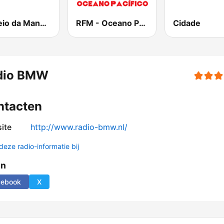
Correio da Manhã Rádio
RFM - Oceano Pacífico Online
Cidade
dio BMW
ntacten
ite
http://www.radio-bmw.nl/
deze radio-informatie bij
en
cebook
X