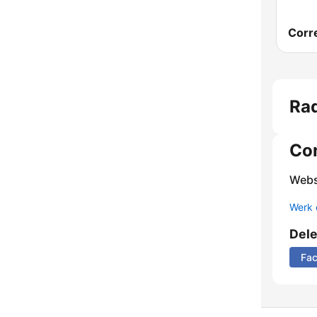
Ra
Co
Webs
Werk 
Del
Fa