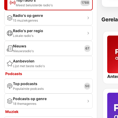
Top radio's
1788
Meest beluisterde radio's
Radio's op genre
Gerela
15 muziekgenres
Radio's per regio
Lokale radio's
Nieuws
67
Nieuwsradio's
Aanbevolen
Lijst met beste radio's
Podcasts
Ante
Top podcasts
50
Populairste podcasts
Podcasts op genre
18 themagenres
Muziek