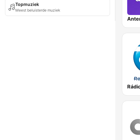
Topmuziek
Meest beluisterde muziek
Ante