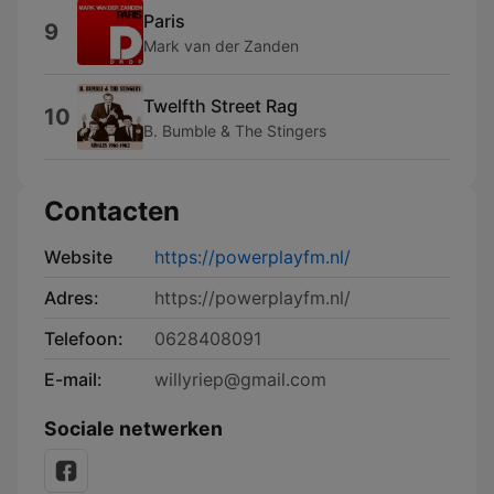
Paris
9
Mark van der Zanden
Twelfth Street Rag
10
B. Bumble & The Stingers
Contacten
Website
https://powerplayfm.nl/
Adres:
https://powerplayfm.nl/
Telefoon:
0628408091
E-mail:
willyriep@gmail.com
Sociale netwerken