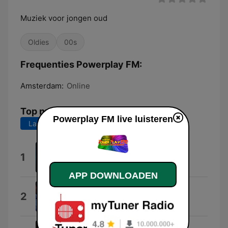
Muziek voor jongen oud
Oldies
00s
Frequenties Powerplay FM:
Amsterdam:
Online
Top nummers
Powerplay FM live luisteren
Laatste 7 dagen
Laatste 30 dagen
Terug Bij Jou
1
Tijn
APP DOWNLOADEN
24 Uur Per Dag
2
Wolter Kroes