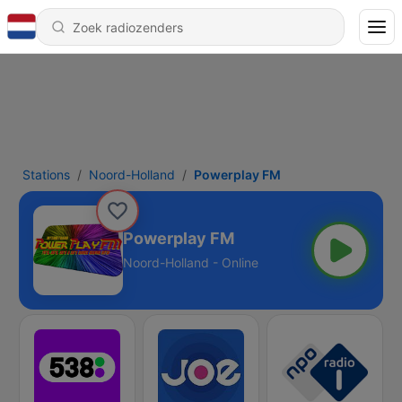
Stations
Noord-Holland
Powerplay FM
Powerplay FM
Noord-Holland - Online