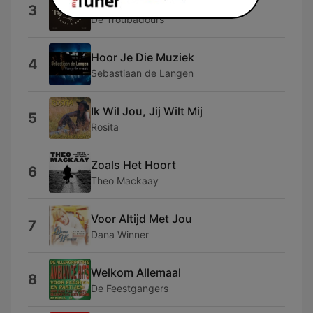
Hier Hoor Ik Thuis (Live)
3
De Troubadours
Hoor Je Die Muziek
4
Sebastiaan de Langen
Ik Wil Jou, Jij Wilt Mij
5
Rosita
Zoals Het Hoort
6
Theo Mackaay
Voor Altijd Met Jou
7
Dana Winner
Welkom Allemaal
8
De Feestgangers