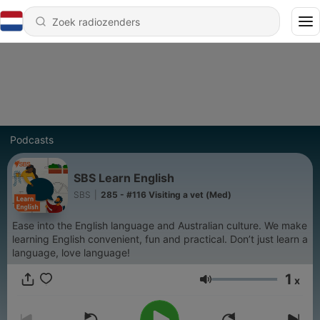
Podcasts
SBS Learn English
SBS
|
285 - #116 Visiting a vet (Med)
Ease into the English language and Australian culture. We make
learning English convenient, fun and practical. Don’t just learn a
language, love language!
1
x
Volume