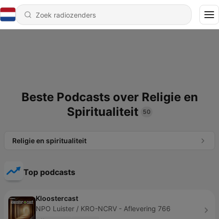
Beste Podcasts over Religie en
Spiritualiteit
50
Religie en spiritualiteit
Top podcasts
Kloostercast
NPO Luister / KRO-NCRV - Aflevering 766