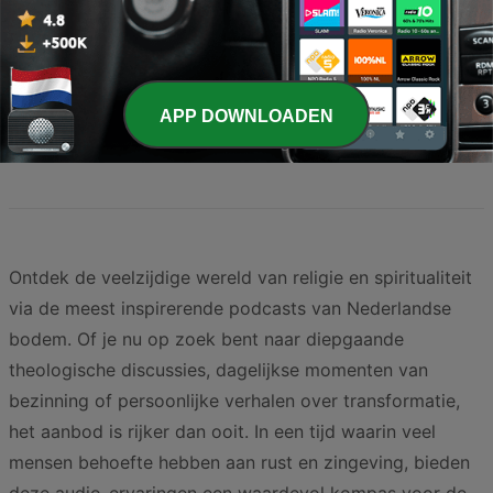
6 dagen geleden
20 min
Pagina
2
van
4
APP DOWNLOADEN
<
2
3
4
>
Ontdek de veelzijdige wereld van religie en spiritualiteit
via de meest inspirerende podcasts van Nederlandse
bodem. Of je nu op zoek bent naar diepgaande
theologische discussies, dagelijkse momenten van
bezinning of persoonlijke verhalen over transformatie,
het aanbod is rijker dan ooit. In een tijd waarin veel
mensen behoefte hebben aan rust en zingeving, bieden