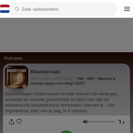
Podcasts
Kloostercast
NPO Luister / KRO-NCRV
|
768 - #90 - Waarom is
hardop zingen zo'n ding? (S07)
Kloosterlingen onderzoeken actuele thema’s als verlangen,
armoede en mentale gezondheid en laten zien dat de
eeuwenoude kloosterkennis verrassend relevant is. Een
inspirerende start van je dag, in 5 minuten.
1
x
Volume