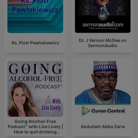
Dr. J Vernon McGee on
Ks. Piotr Pawlukiewicz
SermonAudio
Going Alcohol-Free
Podcast™ with Lise Lively |
Abdullahi Abba Zaria
How to quit drinking
alcohol