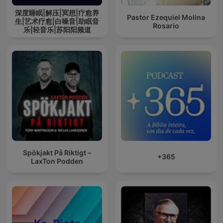
深度睡眠|解压|冥想|疗愈养
Pastor Ezequiel Molina
生|艺术疗愈|白噪音|助眠音
Rosario
乐|轻音乐|苏阳阳频道
Spökjakt På Riktigt –
+365
LaxTon Podden