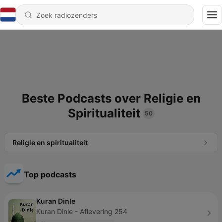
Beste Podcasts over Religie en
Spiritualiteit
50
Religie en spiritualiteit
Top podcasts
Kuran Dinle
Kuran Dinle - Aflevering 254