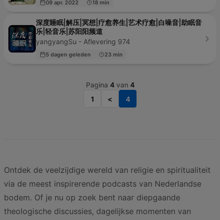
09 apr. 2022
18 min
深度睡眠|解压|冥想|疗愈养生|艺术疗愈|白噪音|助眠音
乐|轻音乐|苏阳阳频道
yangyangSu - Aflevering 974
5 dagen geleden
23 min
Pagina
4
van
4
1
<
4
Ontdek de veelzijdige wereld van religie en spiritualiteit
via de meest inspirerende podcasts van Nederlandse
bodem. Of je nu op zoek bent naar diepgaande
theologische discussies, dagelijkse momenten van