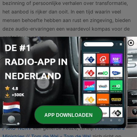
bezinning of persoonlijke verhalen over transformatie,
het aanbod is rijker dan ooit. In een tijd waarin veel
mensen behoefte hebben aan rust en zingeving, bieden
deze audio-ervaringen een waardevol kompas voor de
grote levensvragen.
Voor luisteraars die willen begrijpen hoe het christelijke
geloof zich verhoudt tot de moderne tijd, is
De
Ongelooflijke Podcast - NPO Luister / EO
een onmisbare
bron van kennis en debat. Wie liever een eerlijk en
herkenbaar gesprek hoort over de uitdagingen van het
dagelijks leven en geloofstwijfels, kan zich laten
inspireren door
Christine en Gerjanne weten het (ook
niet) - Nederlands Dagblad
. Voor een dagelijkse portie
APP DOWNLOADEN
spirituele voeding is de
Heilige van de Dag - NPO Luister
/ KRO-NCRV
een geliefde keuze, terwijl
Frontrunners
Ministries // Tom de Wal - Tom de Wal
zich richt op