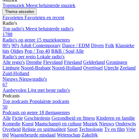
Topmuziek
Meest beluisterde muziek
Thema wisselen
Favorieten
Favorieten en recent
Radio's
Top radio's
Meest beluisterde radio's
1788
Radio's op genre
15 muziekgenres
80's
90's
Adult Contemporary
Dance / EDM
Divers
Folk
Klassieke
hits
Oldies
Pop / Top 40
R&B / Soul
Alle
Radio's per regio
Lokale radio's
Alle regio's
Drenthe
Flevoland
Friesland
Gelderland
Groningen
Limburg
Noord-Brabant
Noord-Holland
Overijssel
Utrecht
Zeeland
Zuid-Holland
Nieuws
Nieuwsradio's
67
Aanbevolen
Lijst met beste radio's
Podcasts
Top podcasts
Populairste podcasts
50
Podcasts op genre
18 themagenres
Alle
Fictie
Geschiedenis
Gezondheid en fitness
Kinderen en familie
Komedie
Kunst
Maatschappij en cultuur
Muziek
Nieuws
Onderwijs
Overheid
Religie en spiritualiteit
Sport
Technologie
Tv en film
Vrije
tijd
Waargebeurde misdaad
Wetenschap
Zakelijk