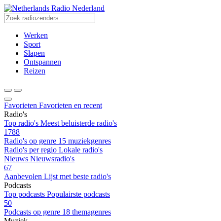
Radio Nederland
Werken
Sport
Slapen
Ontspannen
Reizen
Favorieten
Favorieten en recent
Radio's
Top radio's
Meest beluisterde radio's
1788
Radio's op genre
15 muziekgenres
Radio's per regio
Lokale radio's
Nieuws
Nieuwsradio's
67
Aanbevolen
Lijst met beste radio's
Podcasts
Top podcasts
Populairste podcasts
50
Podcasts op genre
18 themagenres
Muziek