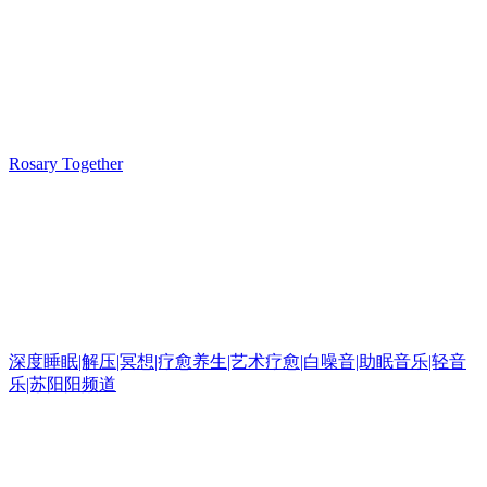
Rosary Together
深度睡眠|解压|冥想|疗愈养生|艺术疗愈|白噪音|助眠音乐|轻音
乐|苏阳阳频道