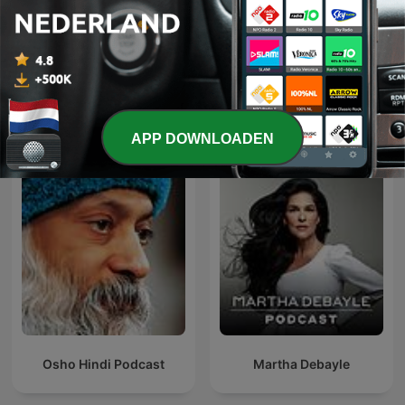
Podcast Historyczny
Geschiedenis met Sjaak
Internationale Onderwijs-podcasts
APP DOWNLOADEN
Osho Hindi Podcast
Martha Debayle