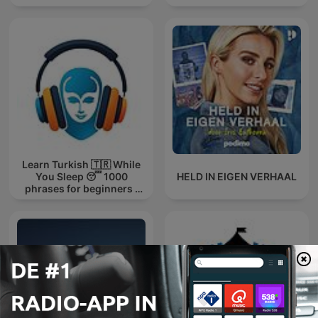
Learn Turkish 🇹🇷 While
You Sleep 😴 1000
HELD IN EIGEN VERHAAL
phrases for beginners |
with 1000-words.com