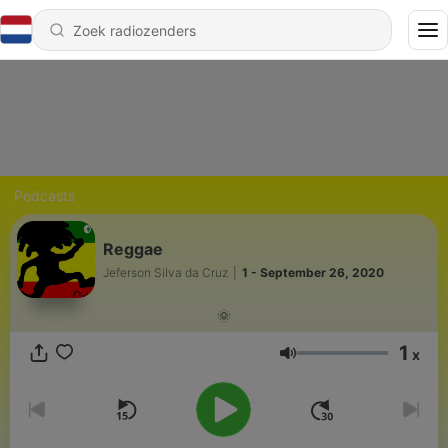
Podcasts
Reggae
Jeferson Silva da Cruz
|
1 - September 26, 2020
🌞
1
x
Volume