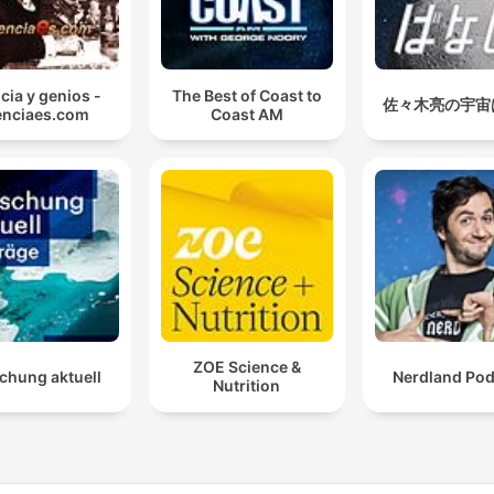
cia y genios -
The Best of Coast to
佐々木亮の宇宙
enciaes.com
Coast AM
ZOE Science &
chung aktuell
Nerdland Pod
Nutrition