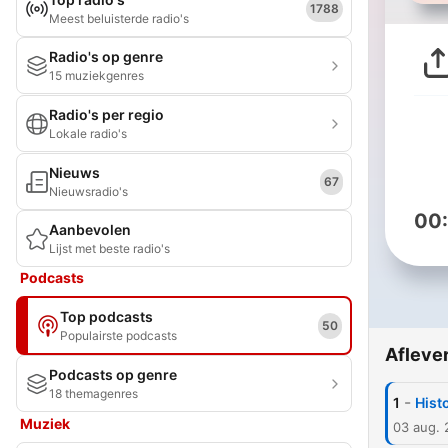
1788
Meest beluisterde radio's
Radio's op genre
15 muziekgenres
Radio's per regio
Lokale radio's
Nieuws
67
Nieuwsradio's
00
Aanbevolen
Lijst met beste radio's
Podcasts
Top podcasts
50
Populairste podcasts
Afleve
Podcasts op genre
18 themagenres
-
1
Hist
Muziek
03 aug.