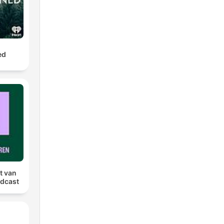
ed
t van
dcast