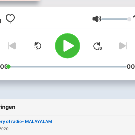
Volume
:00
00
ringen
ory of radio- MALAYALAM
 2020