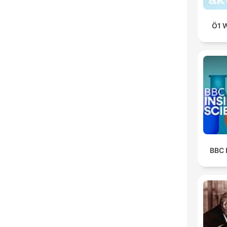
Ö1 W
BBC 