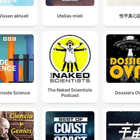
issen aktuell
Utelias mieli
性平真心
The Naked Scientists
Inside Science
Dossiers O
Podcast