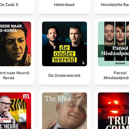
De Zaak X
Heterdaad
Hondelatte Ra
erd naar Noord-
Parool
De Onderwereld
Korea
Misdaadpod