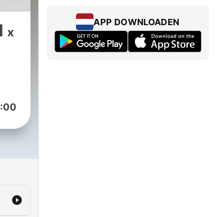
.
o de
APP DOWNLOADEN
1
x
nos
amos
:00