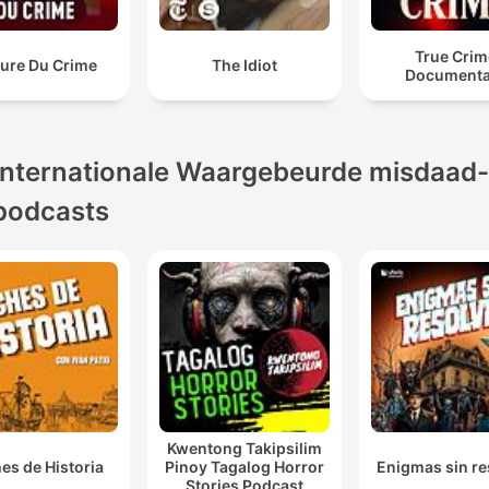
True Crim
eure Du Crime
The Idiot
Documenta
Internationale Waargebeurde misdaad-
podcasts
Kwentong Takipsilim
es de Historia
Pinoy Tagalog Horror
Enigmas sin re
Stories Podcast