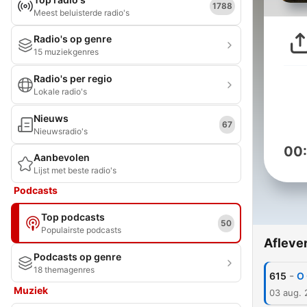
1788
Meest beluisterde radio's
Radio's op genre
15 muziekgenres
Radio's per regio
Lokale radio's
Nieuws
67
Nieuwsradio's
00
Aanbevolen
Lijst met beste radio's
Podcasts
Top podcasts
50
Populairste podcasts
Afleve
Podcasts op genre
18 themagenres
-
615
O
Muziek
03 aug.