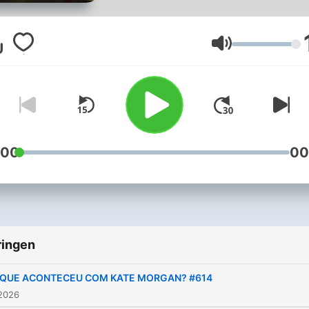
feira ela conta um caso real
Então bora começar o cas
hoje! *Caso você seja sensível
Volume
ao conteúdo apresentado 
episódios, não recomend
que você assista.
:00
00
ringen
 QUE ACONTECEU COM KATE MORGAN? #614
 2026