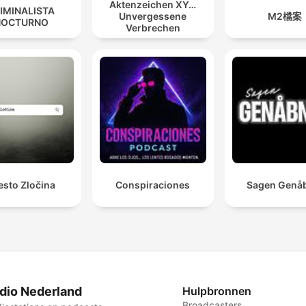
Aktenzeichen XY…
IMINALISTA
Unvergessene
M2檔案
NOCTURNO
Verbrechen
esto Zločina
Conspiraciones
Sagen Genå
dio Nederland
Hulpbronnen
Broadcasters