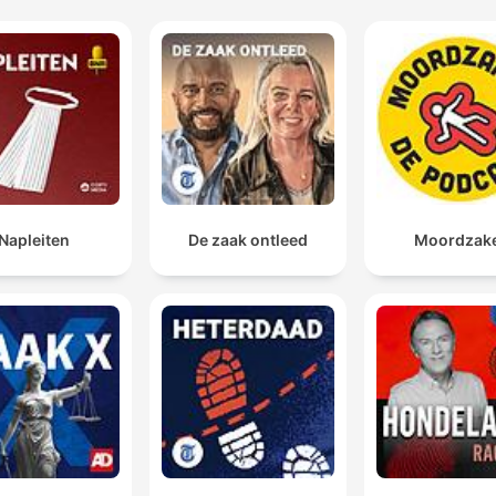
Napleiten
De zaak ontleed
Moordzak