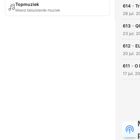
Topmuziek
-
614
Tr
Meest beluisterde muziek
28 jul. 
-
613
QU
23 jul. 
-
612
EL
20 jul. 
-
611
O
17 jul. 2