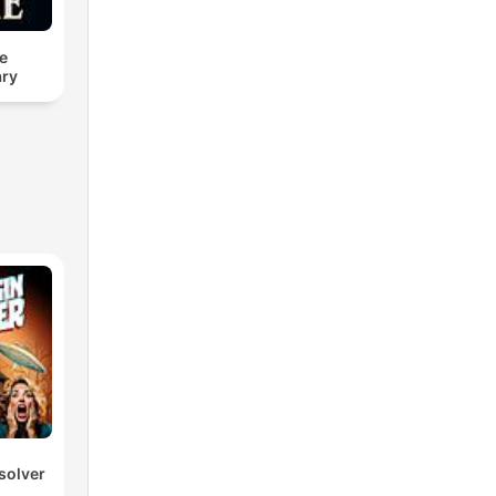
e
ry
solver