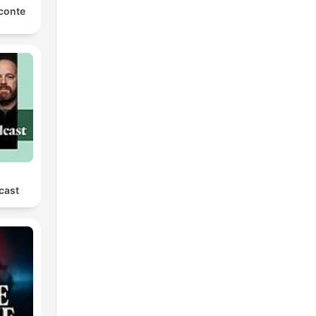
conte
cast