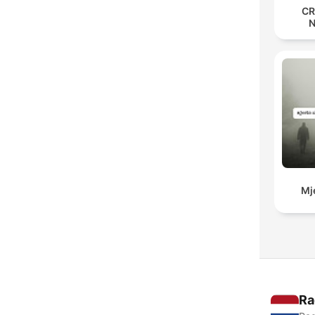
CR
Mj
Ra